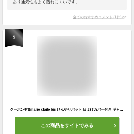
あり通気性もよく蒸れにくいです。
全てのおすすめコメント
(
1
件)
>
5
クーポン有!!marie claile bis ひんやりパット 日よけカバー付き ギャザーハット[UVカット]S〜Lサイズ 小さいサイズ 紫外線遮蔽率90%以上 洗濯機洗い 涼しい あご紐 紫外線対策 UV加工 ネックカバー つば広 レディース 女性 春夏秋 マリクレール 242-058204 メール便送料無料
この商品をサイトでみる