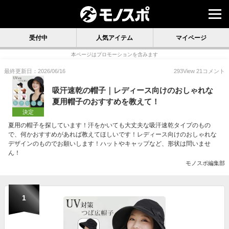
受付中
人気アイテム
マイページ
本ページはプロモーションを含みます
最終更新日：2026/06/16
293
View
21
コメント
吸汗速乾の帽子｜レディース向けのおしゃれな
夏用帽子のおすすめを教えて！
決定
夏用の帽子を探しています！汗をかいても大丈夫な吸汗速乾タイプのもの
で、何かおすすめがあれば教えてほしいです！レディース向けのおしゃれな
デザインのものでお願いします！ハットやキャップなど、形状は問いませ
ん！
モノスポ編集部
1