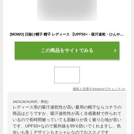
[MOWO] 日除け帽子 帽子 レディース 【UPF50+・吸汗速乾・ひんやり肌触り】 日焼け防止 UVカット帽子 小顔効果 つば広 サイズ調節 あご紐 ワイヤー入り コットン素材 折りたたみ 散歩 旅行 通勤 春夏 ハット (レンガ色)
この商品をサイトでみる
価格と在庫を
Amazon
でチェック
>>
JACKJACK(40代・男性)
レディース用の吸汗速乾性が高い夏用の帽子ならコチラの
商品はどうですか、吸汗速乾性が高く冷感素材で作られて
いるので長時間被っていても肌触りが良く被り心地が良い
です、UPF50+なので紫外線を99％防いでくれますし、色
合いも良くデザインもオシャレなのでおススメです