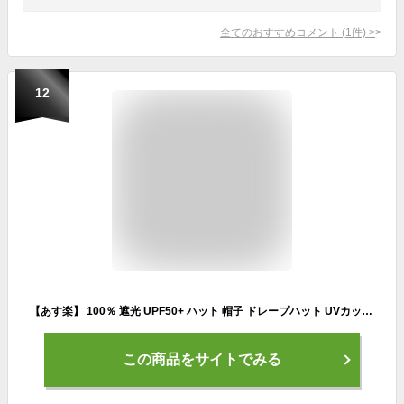
全てのおすすめコメント
(
1
件)
>
12
【あす楽】 100％ 遮光 UPF50+ ハット 帽子 ドレープハット UVカット uv 折りたたみ 遮熱 レディース つば広 リボン 綿 コットン 麻 リネン 吸汗速乾 紫外線対策 サイズ調節 ナチュラル かわいい 上品 おしゃれ 完全遮光 uvカット帽子 軽量 送料無料 母の日
この商品をサイトでみる