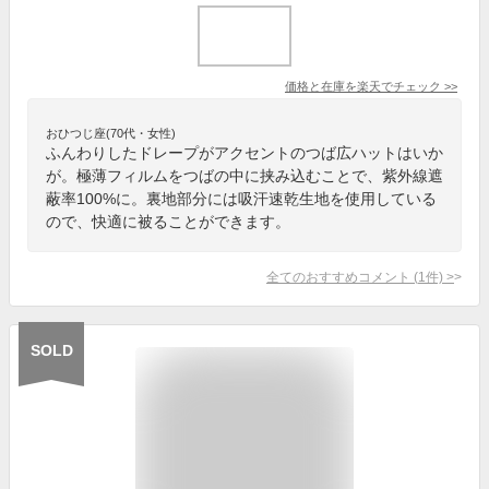
価格と在庫を
楽天
でチェック
>>
おひつじ座(70代・女性)
ふんわりしたドレープがアクセントのつば広ハットはいか
が。極薄フィルムをつばの中に挟み込むことで、紫外線遮
蔽率100%に。裏地部分には吸汗速乾生地を使用している
ので、快適に被ることができます。
全てのおすすめコメント
(
1
件)
>
SOLD