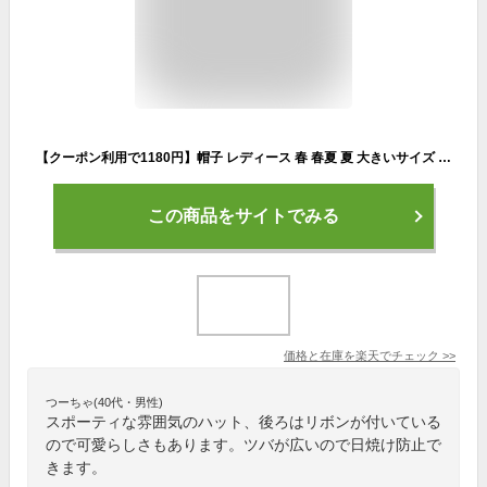
【クーポン利用で1180円】帽子 レディース 春 春夏 夏 大きいサイズ uvカット 折りたたみ 折り畳み リボン キャップ 深め つば広 日よけ帽子 吸汗 速乾 軽量 かわいい 可愛い ちょう結び 小顔効果
この商品をサイトでみる
価格と在庫を
楽天
でチェック
>>
つーちゃ(40代・男性)
スポーティな雰囲気のハット、後ろはリボンが付いている
ので可愛らしさもあります。ツバが広いので日焼け防止で
きます。