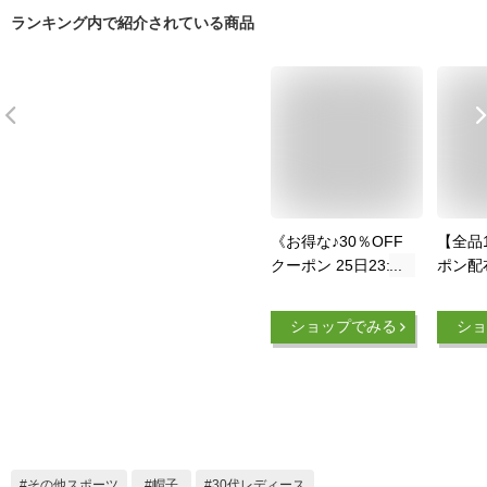
ランキング内で紹介されている商品
《お得な♪30％OFF
【全品
クーポン 25日23:59
ポン配
迄》 帽子 レディー
ット 
ス UVカット帽子 夏
ス 日
ショップでみる
ショ
UV99％カット つば
効果 
広げ 純綿製 風飛ば
調節 
ない 専用顎紐付け
あご紐
吸汗速乾 通気 紫外
【吸汗
線カット 折り畳み
臭】折
軽量 小顔 日焼け防
旅行 通
止 ハット リボン 可
きいサ
その他スポーツ
帽子
30代レディース