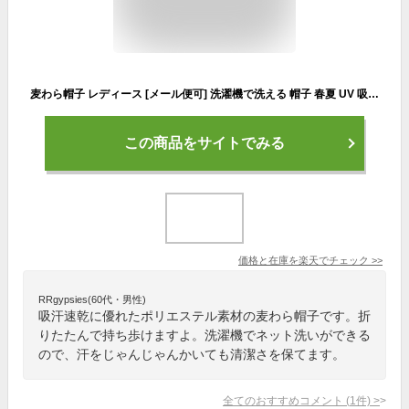
麦わら帽子 レディース [メール便可] 洗濯機で洗える 帽子 春夏 UV 吸汗速乾 milsa WashableRibbonあご紐付きハット
この商品をサイトでみる
価格と在庫を
楽天
でチェック
>>
RRgypsies(60代・男性)
吸汗速乾に優れたポリエステル素材の麦わら帽子です。折
りたたんで持ち歩けますよ。洗濯機でネット洗いができる
ので、汗をじゃんじゃんかいても清潔さを保てます。
全てのおすすめコメント
(
1
件)
>