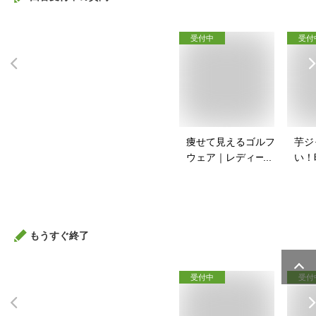
受付中
受付
痩せて見えるゴルフ
芋ジ
ウェア｜レディース
い！
向け！ぽっちゃりさ
ャー
んのゴルフウェアの
は？
おすすめは？
もうすぐ終了
受付中
受付