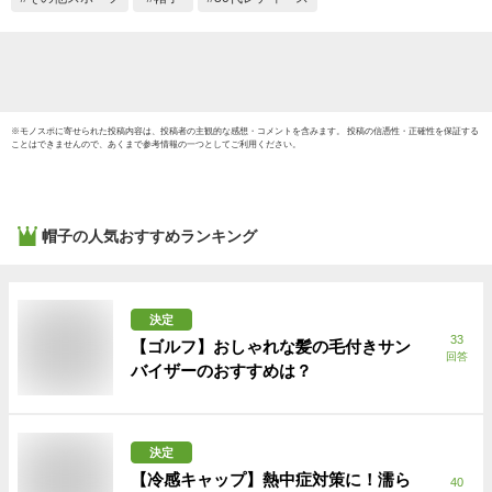
愛 女優帽 日よけ 夏
53cm
用
※
モノスポ
に寄せられた投稿内容は、投稿者の主観的な感想・コメントを含みます。 投稿の信憑性・正確性を保証する
ことはできませんので、あくまで参考情報の一つとしてご利用ください。
帽子
の人気おすすめランキング
決定
33
【ゴルフ】おしゃれな髪の毛付きサン
回答
バイザーのおすすめは？
決定
【冷感キャップ】熱中症対策に！濡ら
40