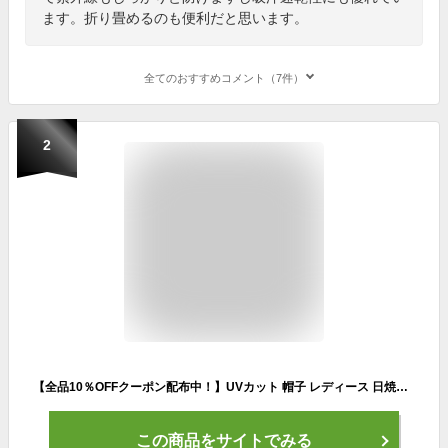
ます。折り畳めるのも便利だと思います。
全てのおすすめコメント（7件）
2
【全品10％OFFクーポン配布中！】UVカット 帽子 レディース 日焼け防止 小顔効果 つば広 サイズ調節 ワイヤー入り あご紐 コットン素材【吸汗速乾・抗菌防臭】折りたたみ 散歩 旅行 通勤 女優帽 大きいサイズ 春夏53cm-55cmサイズ
この商品をサイトでみる