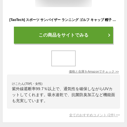
[TaoTech] スポーツ サンバイザー ランニング ゴルフ キャップ 帽子 吸汗速乾 UVカット 日焼け防止 メンズ レディース 紫外線対策 軽量 (メッシュ/ネイビー, フリー)
この商品をサイトでみる
価格と在庫を
Amazon
でチェック
>>
けこたん(70代・女性)
紫外線遮断率99.7％以上で、通気性を確保しながらUVカ
ットしてくれます。吸水速乾で、抗菌防臭加工など機能面
も充実しています。
全てのおすすめコメント
(
2
件)
>