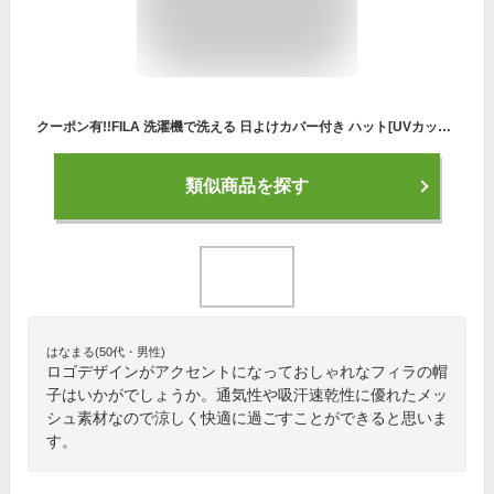
クーポン有!!FILA 洗濯機で洗える 日よけカバー付き ハット[UVカット]1級遮光 UV加工 ポリジン加工 抗菌 防臭 ネックカバー メッシュ つば広帽子 レディース 女性 婦人 紫外線対策 日よけ 春夏 フィラ 112-313207 帽子 メール便送料無料 楽天ランキング第1位
類似商品を探す
はなまる(50代・男性)
ロゴデザインがアクセントになっておしゃれなフィラの帽
子はいかがでしょうか。通気性や吸汗速乾性に優れたメッ
シュ素材なので涼しく快適に過ごすことができると思いま
す。