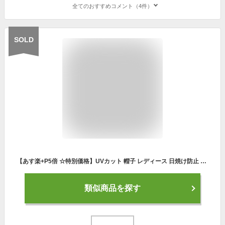
全てのおすすめコメント（4件）
SOLD
【あす楽+P5倍 ☆特別価格】UVカット 帽子 レディース 日焼け防止 小顔効果 折りたたみ おしゃれ 顔 隠し サイズ調節 マスク掛けボタン付き 耳痛くない 大きいサイズ キャップ 完全遮光 98% 接触冷感 涼しい 紫外線対策 春夏 吸汗速乾 抗菌防臭 通気性 散歩 旅行 通勤
類似商品を探す