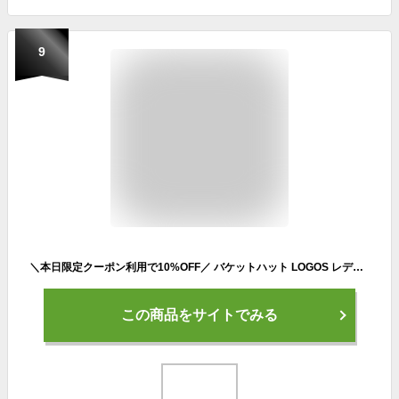
9
＼本日限定クーポン利用で10%OFF／ バケットハット LOGOS レディース 帽子 吸汗速乾 アウトドア ウォッシュ ロゴス バケハ オールシーズン 紫外線対策 日よけ 全3色 ベージュ/ピンク/サックス 女性 誕生日 プレゼント 男性 ギフト ラッピング無料 [ bucket hat
この商品をサイトでみる