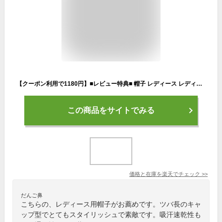
【クーポン利用で1180円】■レビュー特典■ 帽子 レディース レディちょう結びリボンキャップ大きなつば 360°シェードかわいいキャップUVカット 夏の折り畳み 帽子 可愛いリボン付き 日よけ吸汗 速乾 軽量 折りたたみ 可能 メンズ レディース
この商品をサイトでみる
価格と在庫を
楽天
でチェック
>>
だんご鼻
こちらの、レディース用帽子がお薦めです。ツバ長のキャ
ップ型でとてもスタイリッシュで素敵です。吸汗速乾性も