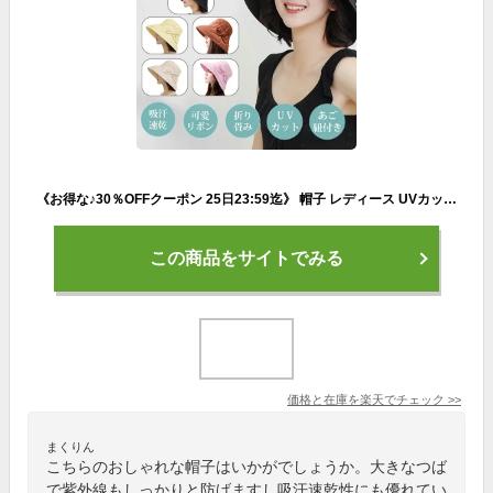
《お得な♪30％OFFクーポン 25日23:59迄》 帽子 レディース UVカット帽子 夏 UV99％カット つば広げ 純綿製 風飛ばない 専用顎紐付け 吸汗速乾 通気 紫外線カット 折り畳み 軽量 小顔 日焼け防止 ハット リボン 可愛 女優帽 日よけ 夏用
この商品をサイトでみる
価格と在庫を
楽天
でチェック
>>
まくりん
こちらのおしゃれな帽子はいかがでしょうか。大きなつば
で紫外線もしっかりと防げますし吸汗速乾性にも優れてい