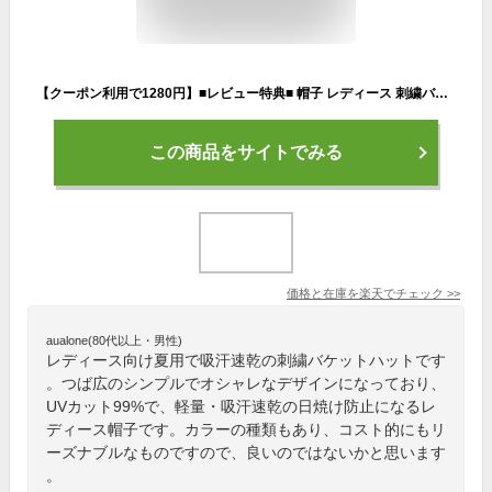
【クーポン利用で1280円】■レビュー特典■ 帽子 レディース 刺繍バケットハット バケハ 帽子 キャップ UVカット 帽子日焼け99％紫外線をカット 日焼け防止 つば広吸汗 速乾 軽量 折りたたみ 可能 メンズ レディース
この商品をサイトでみる
価格と在庫を
楽天
でチェック
>>
aualone(80代以上・男性)
レディース向け夏用で吸汗速乾の刺繍バケットハットです
。つば広のシンプルでオシャレなデザインになっており、
UVカット99%で、軽量・吸汗速乾の日焼け防止になるレ
ディース帽子です。カラーの種類もあり、コスト的にもリ
ーズナブルなものですので、良いのではないかと思います
。