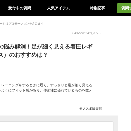
受付中の質問
人気アイテム
特集記事
質問
ージはプロモーションを含みます
5943
View
24
コメント
の悩み解消！足が細く見える着圧レギ
ス）のおすすめは？
トレーニングをするときに履く、すっきりと足が細く見える
いようにフィット感があり、伸縮性に優れているものを教え
モノスポ編集部