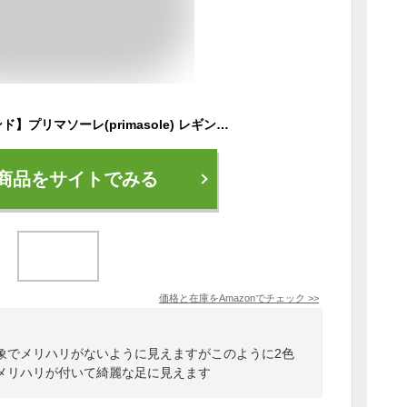
【Amazon限定ブランド】プリマソーレ(primasole) レギンス 立体裁断 S-M ヨガ スポーツ フィットネス レディース ヨガウェア ハイウエスト 防菌 防臭 杢グレー PSS02NH088
商品をサイトでみる
価格と在庫を
Amazon
でチェック
>>
象でメリハリがないように見えますがこのように2色
メリハリが付いて綺麗な足に見えます