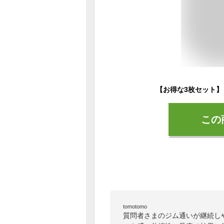
この
tomotomo
質問者さまのジム通いが継続し