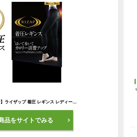
【エントリーでP10倍】ライザップ 着圧 レギンス レディース 年間 グンゼ 10分丈 カロリー消費 美脚 加圧 コンプレッション ライトスポーツ ウォーキング マチ付き 1年中はける 黒 脚細 細見え 美尻 ヒップアップ 加圧 ロゴ入り ジム RIZAP GUNZE RZF201 M-LL GUNZE21
商品をサイトでみる