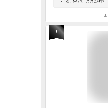
ット感、伸縮性、足痩せ効果に
全
3