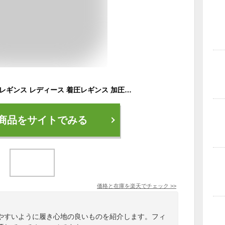
【お得な3枚セット】レギンス レディース 着圧レギンス 加圧レギンス むくみ 浮腫み 強力 強 脚やせ 脚痩せ 骨盤 大きいサイズ ハイウエスト補正屋レギンス 天音 AMANE あまね 送料無料
商品をサイトでみる
価格と在庫を
楽天
でチェック
>>
やすいように履き心地の良いものを紹介します。フィ