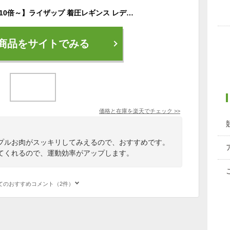
【11/20全品ポイント10倍～】ライザップ 着圧レギンス レディース ギフト 年間 10分丈 骨盤サポート ニーサポート UV対策 デオドラント 吸水速乾 美脚 引き締め ヒップアップ 美尻 ジム スポーツ グンゼ RIZAP RZF30P M-LL フェムケア
商品をサイトでみる
価格と在庫を
楽天
でチェック
>>
プルお肉がスッキリしてみえるので、おすすめです。
てくれるので、運動効率がアップします。
てのおすすめコメント（2件）