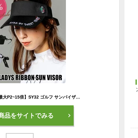
【15%off】【全品★最大P2~15倍】SY32 ゴルフ サンバイザー SY32 by SWEET YEARS スウィートイヤーズ SYG-23S106 SYG LADYS RIBBON SUN VISOR レディース リボン サンバイザー SY32 サンバイザー 帽子 ロゴ 刺繍 シンプル 【正規販売店】ギフト プレゼント 誕生日 あす楽
商品をサイトでみる