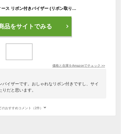
[キャロウェイ] レディース リボン付きバイザー (リボン取り外し可・サイズ調整可能) / 帽子 ゴルフ / C23191221 1030_ホワイト FR
商品をサイトでみる
価格と在庫を
Amazon
でチェック
>>
ンバイザーです。おしゃれなリボン付きですし、サイ
たりだと思います。
てのおすすめコメント（2件）