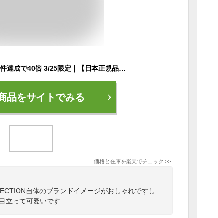
1エントリーで10倍条件達成で40倍 3/25限定｜【日本正規品】 ブリーフィング ゴルフ サンバイザー BRIEFING GOLF URBAN COLLECTION WOMENS RIBBON VISOR ウィメンズリボンバイザー 帽子 ゴルフキャップ ロゴ 刺繍 スポーツ アウトドア レディース BRG223W62
商品をサイトでみる
価格と在庫を
楽天
でチェック
>>
N COLLECTION自体のブランドイメージがおしゃれですし
く目立って可愛いです