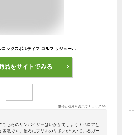
【20％OFF SALE】ルコックスポルティフ ゴルフ リジューム le coq sportif GOLF RIJOUME レディース サンバイザー リボンバイザー 異素材コンビ ベロア×レザー調 2WAY フリル調リボン付き 筆記体ロゴ刺繍 ゴルフ
商品をサイトでみる
価格と在庫を
楽天
でチェック
>>
のこちらのサンバイザーはいかがでしょう？ベロアと
が素敵です。後ろにフリルのリボンがついているガー