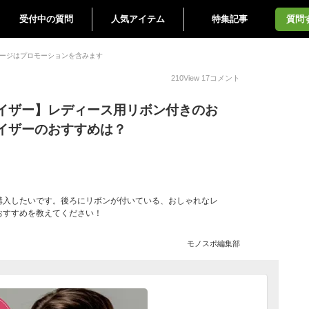
受付中の質問
人気アイテム
特集記事
質問
ージはプロモーションを含みます
210
View
17
コメント
イザー】レディース用リボン付きのお
イザーのおすすめは？
購入したいです。後ろにリボンが付いている、おしゃれなレ
おすすめを教えてください！
モノスポ編集部