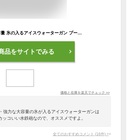
水鉄砲 最強 強力 大容量 氷の入るアイスウォーターガン プール シリンジ式 海水浴 バトル 飛距離12M 人気 2000mlタンク カッコいい 子供から大人まで
商品をサイトでみる
価格と在庫を
楽天
でチェック
>>
強・強力な大容量の氷が入るアイスウォーターガンは
カッコいい水鉄砲なので、オススメですよ。
全てのおすすめコメント
(
16
件)
>