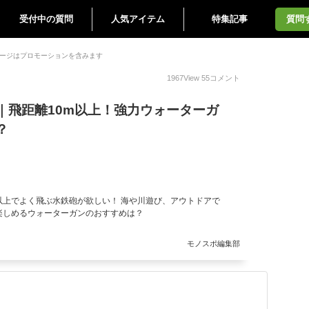
受付中の質問
人気アイテム
特集記事
質問
ージはプロモーションを含みます
1967
View
55
コメント
｜飛距離10m以上！強力ウォーターガ
？
以上でよく飛ぶ水鉄砲が欲しい！ 海や川遊び、アウトドアで
楽しめるウォーターガンのおすすめは？
モノスポ編集部