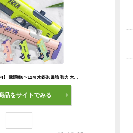
【50円クーポン配布中!】 飛距離8〜12M 水鉄砲 最強 強力 大容量355〜710cc 長距離 エアー圧縮式 パワフル ウォーターバトル ウォーターガン 海水浴 水てっぽう 水撃ショット 加圧式水ピストル 軽量 バトル ウォーターガン プール 子供から大人まで
商品をサイトでみる