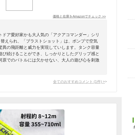
価格と在庫を
Amazon
でチェック
>>
トドア愛好家かも大人気の「アクアコマンダー」シリ
り替えられ、「ブラストショット」は、ポンプで空気
る驚異の飛距離と威力を実現していします。タンク容量
遊び続けることができ、しっかりとしたグリップ感と
河原でのバトルには欠かせない、大人の遊び心を刺激
全てのおすすめコメント
(
1
件)
>