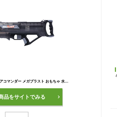
マルカ(Maruka) アクアコマンダー メガブラスト おもちゃ 水鉄砲 ウォーターガン 12歳以上 電池不要 174942
商品をサイトでみる