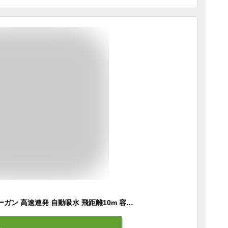
水鉄砲 電動ウォーターガン 高速連発 自動吸水 飛距離10m 容量1420ml 最強 水遊び 夏祭り 子供用 大人 海水浴 お風呂 プール 家庭用 川 遊び 最強 強力 水ピストル 大容量 バトル 充電式防水バッテリー 水鉄砲合戦