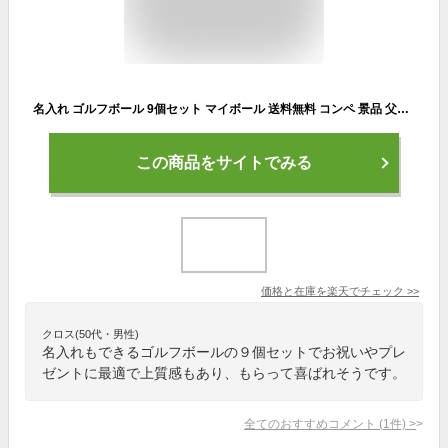
名入れ ゴルフボール 9個セット マイボール 送料無料 コンペ 景品 父の日 敬老の日 誕生日 退職祝い 還暦 お父さん 友達 プレゼント 贈り物 イラスト ギフト かわいい クリスマス バレンタイン
この商品をサイトでみる
価格と在庫を
楽天
でチェック
>>
クロス(50代・男性)
名入れもできるゴルフボールの９個セットでお祝いやプレ
ゼントに最適で上質感もあり、もらって喜ばれそうです。
全てのおすすめコメント
(
1
件)
>