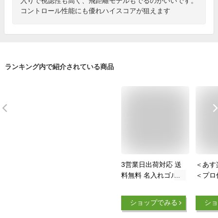
入りで視認性も高く、飛距離モデルもでるのがいいです。
コントロール性能にも優れハイスコアが狙えます
ランキング内で紹介されている商品
3営業日出荷対応 送
＜あす
料無料 名入れゴルフ
＜プロ
ボール ゴルフボール
ボール
名入れ タイトリスト
個】 
ショップでみる
ショ
VG3 ゴルフボール 1
ピング
ダース(12球) 【ネー
フ ボー