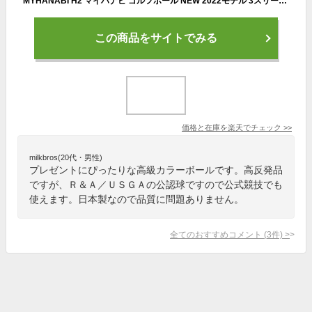
MYHANABI H2 マイハナビ ゴルフボール NEW 2022モデル 3スリーブ＋マーカーセット ホワイトシルバー ピンクシルバー イエローシルバー 飛距離アップ プレゼント ギフト 高級 カラーボール コンペ賞品 ゴルフ好き 上司 光る バレンタイン
この商品をサイトでみる
価格と在庫を
楽天
でチェック
>>
milkbros(20代・男性)
プレゼントにぴったりな高級カラーボールです。高反発品
ですが、Ｒ＆Ａ／ＵＳＧＡの公認球ですので公式競技でも
使えます。日本製なので品質に問題ありません。
全てのおすすめコメント
(
3
件)
>