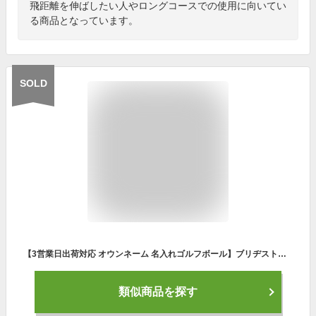
飛距離を伸ばしたい人やロングコースでの使用に向いてい
る商品となっています。
SOLD
【3営業日出荷対応 オウンネーム 名入れゴルフボール】ブリヂストン エクストラソフト BIRDGESTONE EXTRA SOFT 2023年モデル ホワイト 1ダース(12球)名前入りギフト ホールインワン 記念品 父の日 還暦祝 誕生日プレゼント 退職記念
類似商品を探す