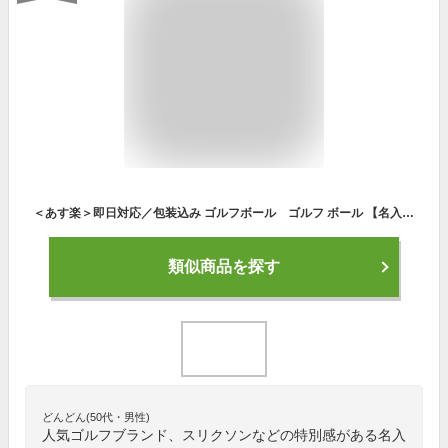
＜あす楽＞即日対応／包装込み ゴルフボール ゴルフ ボール 【名入れ9個】 贈り物 ギフト プレゼント ホールインワン 記念品 ゴルフコンペ 景品 母の日 女性デザイン 退職祝 誕生日ブリジストン スリクソン タイトリスト ゴルフグッズ かわいい 手提げ袋
類似商品を探す
どんどん(50代・男性)
人気ゴルフブランド、スリクソンなどの特別感がある名入