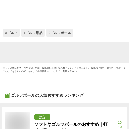
ムデザイン】 還暦
物 ギ
退職 誕生日 父の日
ンワン
コンペ ホールインワ
日 敬
ン 敬老の日 プレゼ
誕生日
ント ギフト オウン
スリク
ゴルフ
ゴルフ用品
ゴルフボール
ネーム
スト 
プレゼ
装込み
※
モノスポ
に寄せられた投稿内容は、投稿者の主観的な感想・コメントを含みます。 投稿の信憑性・正確性を保証する
ことはできませんので、あくまで参考情報の一つとしてご利用ください。
ゴルフボール
の人気おすすめランキング
決定
23
ソフトなゴルフボールのおすすめ｜打
回答