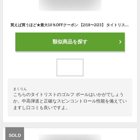
買えば買うほど★最大10％OFFクーポン 【2/18〜2/23】 タイトリスト プロV1X PRO V1X 23 ローナンバー (6665175914) 1ダース(12球入) ゴルフ 公認球 Titleist
類似商品を探す
まくりん
こちらのタイトリストのゴルフ ボールはいかがでしょう
か。中高弾道と正確なスピンコントロール性能を備えてい
ますし口コミも良いですよ。
SOLD