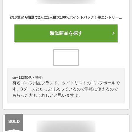
2/10限定★抽選で2人に1人最大100%ポイントバック！要エントリー 《今日だす》タイトリスト 2023 プロV1x ゴルフボール （ハイナンバー） ［3ダースまとめ買い 36球入り］ タイトリスト PRO V1 X ボール
類似商品を探す
strv.122(50代・男性)
有名ゴルフ用品ブランド、タイトリストのゴルフボールで
す。3ダースとたっぷり入っているので手軽に使えるので
もらった方もうれしいと思いますよ。
SOLD