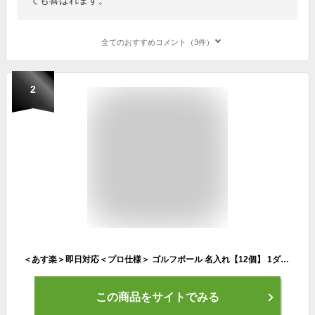
全てのおすすめコメント（3件）
2
＜あす楽＞即日対応＜プロ仕様＞ ゴルフボール 名入れ【12個】 1ダース ★ラッピング込み★ ／ゴルフ ボール 名前 贈り物 ギフト ホールインワン 記念品 父の日 敬老の日 退職祝 誕生日 ブリヂストン スリクソン タイトリスト テーラーメイド プレゼント 高級 包装込み
この商品をサイトでみる