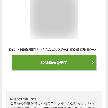
ポイント8倍飛び衛門 とびえもん ゴルフボール 高級 飛 距離 3ピース マッド マット カラー マットカラー 12球入り 和柄 BOX R&A 公認球 TBE 目立つ 見つけやすい おしゃれ 人気 贈り物 景品 父の日 母の日 記念日 飛ぶ 飛距離アップ TOBIEMON 飛衛門 tobiemon
類似商品を探す
KUMIKAN(40代・女性)
こちらの和柄がおしゃれまゴルフボールはいかが。12球