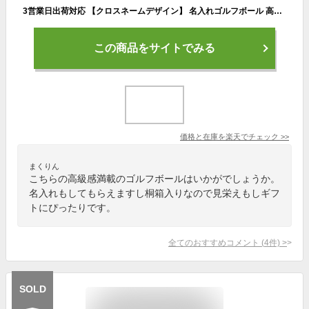
3営業日出荷対応 【クロスネームデザイン】 名入れゴルフボール 高級名入れギフト ゴルフボール 名入れ 1ダース(12球) 名入れゴルフボール＋名入れ高級桐箱 セット 還暦 退職 誕生日 父の日 コンペ ホールインワン 敬老の日 プレゼント ギフト オウンネーム
この商品をサイトでみる
価格と在庫を
楽天
でチェック
>>
まくりん
こちらの高級感満載のゴルフボールはいかがでしょうか。
名入れもしてもらえますし桐箱入りなので見栄えもしギフ
トにぴったりです。
全てのおすすめコメント
(
4
件)
>
SOLD