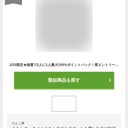
2/25限定★抽選で2人に1人最大100%ポイントバック！要エントリー 《今日だす》タイトリスト 2023 プロV1x ゴルフボール （ローナンバー） ［1ダース］ タイトリスト PRO V1 X ボール
類似商品を探す
だんご鼻