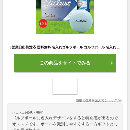
3営業日出荷対応 送料無料 名入れゴルフボール ゴルフボール 名入れ タイトリスト VG3 ゴルフボール 1ダース(12球) 【ネームデザイン】 還暦 退職 誕生日 父の日 コンペ ホールインワン 敬老の日 プレゼント ギフト オウンネーム
この商品をサイトでみる
価格と在庫を
楽天
でチェック
>>
ネコネコ(40代・男性)
ゴルフボールに名入れデザインをすると特別感が出るので
オススメです。ボールを識別しやすくする一方ギフトとし
ても喜ばれます。