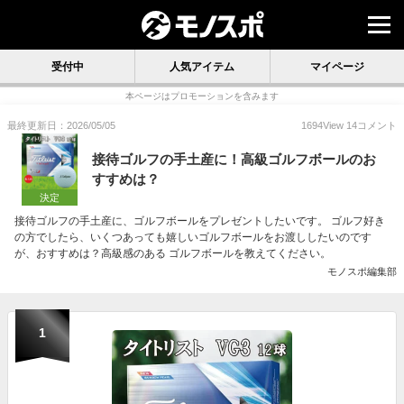
受付中
人気アイテム
マイページ
本ページはプロモーションを含みます
最終更新日：2026/05/05
1694
View
14
コメント
接待ゴルフの手土産に！高級ゴルフボールのお
すすめは？
決定
接待ゴルフの手土産に、ゴルフボールをプレゼントしたいです。 ゴルフ好き
の方でしたら、いくつあっても嬉しいゴルフボールをお渡ししたいのです
が、おすすめは？高級感のある ゴルフボールを教えてください。
モノスポ編集部
1