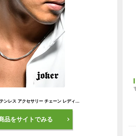
ネックレス メンズ ステンレス アクセサリー チェーン レディース つけっぱなし サビない サージカル 金属アレルギー アレルギー対応 ファインスチール finesteel シンプル ブランド ペア おしゃれ プレゼント ジョーカー joker ブローディア
商品をサイトでみる