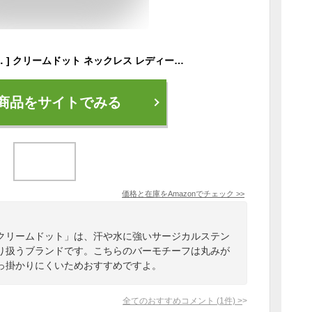
[Ｃｒｅａｍ ｄｏｔ．] クリームドット ネックレス レディース 人気 金属アレルギー ステンレス製 316L つけっぱなし サージカルステンレス スネークチェーン 変形 歪 ドロップバー アシンメトリー 【ゴールド×ワンサイズ】
商品をサイトでみる
価格と在庫を
Amazon
でチェック
>>
クリームドット」は、汗や水に強いサージカルステン
り扱うブランドです。こちらのバーモチーフは丸みが
っ掛かりにくいためおすすめですよ。
全てのおすすめコメント
(
1
件)
>