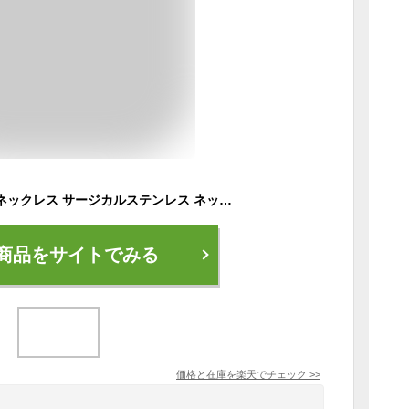
金属アレルギー対応 ネックレス サージカルステンレス ネックレス 打刻サークル 9ミリ デザイン チェーン ネックレス 華奢 43cm 変色しない 錆びない つけっぱなし ネックレス ゴールド アクセサリー 金属アレルギー対応mitravita ミテラヴィータ 【N194】
商品をサイトでみる
価格と在庫を
楽天
でチェック
>>