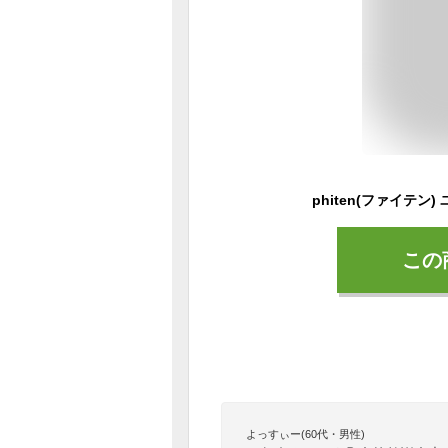
この
よっすぃー(60代・男性)