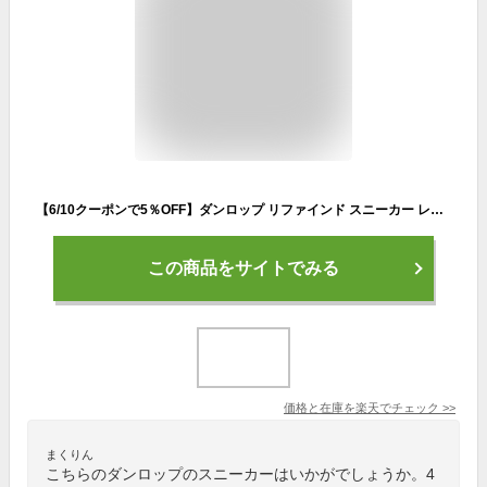
【6/10クーポンで5％OFF】ダンロップ リファインド スニーカー レディース 黒 白 紫 幅広 4E 軽量 防滑 滑らない 歩きやすい 履きやすい 疲れない M2501 ランニング ジョギング ウォーキング シューズ 靴【2303】送料無料
この商品をサイトでみる
価格と在庫を
楽天
でチェック
>>
まくりん
こちらのダンロップのスニーカーはいかがでしょうか。4