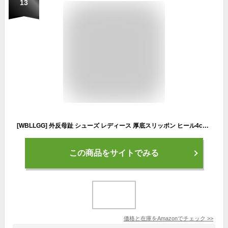
13
[WBLLGG] 外反母趾 シューズ レディース 厚底スリッポン ヒール4cm 夏 通気性 スニーカー コンフォートシューズ 軽量 ローヒール 身長アップ おしゃれ 防滑 春 秋 痛くない 防水 歩きやすい 疲れない
この商品をサイトでみる
価格と在庫を
Amazon
でチェック
>>