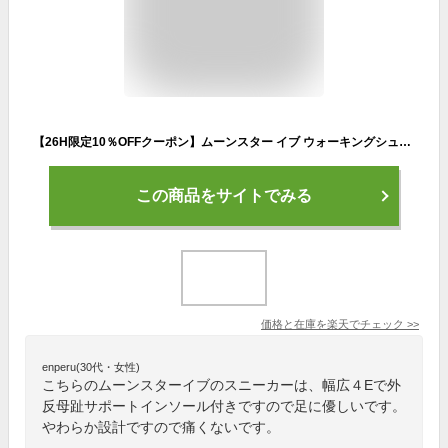
【26H限定10％OFFクーポン】ムーンスター イブ ウォーキングシューズ レディース 歩きやすい 疲れにくい つまづきにくい 滑りにくい 痛くない 軽量 履きやすい やわらかい 外反母趾 防滑 4E 幅広 ファスナー付き シニア 高齢者 婦人 スニーカー シューズ 靴 EVE195 195TX
この商品をサイトでみる
価格と在庫を
楽天
でチェック
>>
enperu(30代・女性)
こちらのムーンスターイブのスニーカーは、幅広４Eで外
反母趾サポートインソール付きですので足に優しいです。
やわらか設計ですので痛くないです。