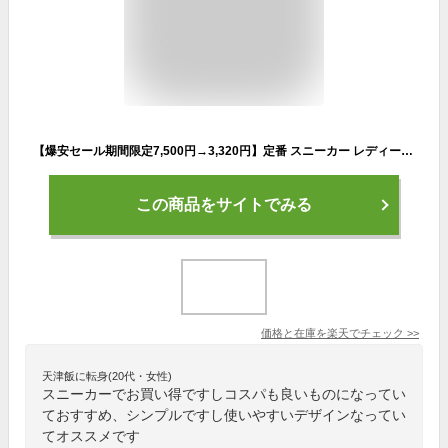
【爆安セール期間限定7,500円→3,320円】定番 スニーカー レディース メンズ 男女兼用 人気 ウォーキングシューズ ランニングシューズ ジョギングシューズ スポーツシューズ しゅーず 運動靴 ダイエット 30代 おしゃれ かわいい 蒸れない 40代 軽量 滑り止 外反母趾 ジム
この商品をサイトでみる
価格と在庫を
楽天
でチェック
>>
天津飯に転身(20代・女性)
スニーカーでお買い得ですしコスパも良いものになってい
ておすすめ、シンプルですし使いやすいデザインなってい
てオススメです