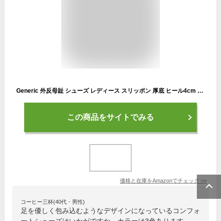
Generic 外反母趾 シューズ レディース スリッポン 厚底 ヒール4cm 夏 通気性 コンフォートシューズ 靴 軽量 軽い 反母趾 ローヒール 厚底スニーカー ホワイト 身長アップ おしゃれ 防滑 春 夏 秋 痛くない 防水 歩きやすい 疲れない
この商品をサイトでみる
価格と在庫を
Amazon
でチェック
>>
コーヒー三杯(40代・男性)
足を優しく包み込むようなデザインになっているコンフォ
ートシューズはいかがですか。カラーは3色あります。