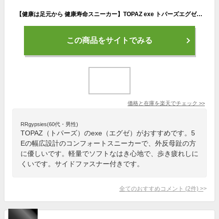
【健康は足元から 健康寿命スニーカー】TOPAZ exe トパーズエグゼ ウォーキングシューズ レディース 幅広 5E コンフォートシューズ レディース ファスナー 軽量 スニーカー カジュアルシューズ 黒 ブラウン ネイビー 外反母趾 母の日 敬老の日 靴 TZ-1807
この商品をサイトでみる
価格と在庫を
楽天
でチェック
>>
RRgypsies(60代・男性)
TOPAZ（トパーズ）のexe（エグゼ）がおすすめです。5
Eの幅広設計のコンフォートスニーカーで、外反母趾の方
に優しいです。軽量でソフトなはき心地で、歩き疲れしに
くいです。サイドファスナー付きです。
全てのおすすめコメント
(
2
件)
>