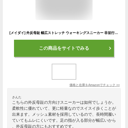
[メイダイ] 外反母趾 幅広ストレッチ ウォーキングスニーカー 非並行輸入 勝野式 軽やかウォーカー レディース ブラック M (23.5~24.0cm)
この商品をサイトでみる
価格と在庫を
Amazon
でチェック
>>
さんた
こちらの外反母趾の方向けスニーカーは如何でしょうか。
柔軟性に優れていて、更に軽量なのでスイスイ歩くことが
出来ます。メッシュ素材を採用しているので、長時間履い
ていてもムレにくいです。足の指が入る部分が幅広いから
、外反母趾の方にもおすすめです。