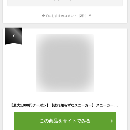
全てのおすすめコメント（2件）
7
【最大1,000円クーポン】【疲れ知らずなスニーカー】 スニーカー ウォーキングシューズ 履きやすい 4E 外反母趾 甲高 おしゃれ 婦人靴 レディース シューズ コンフォート 軽量 幅広 撥水 旅行 婦人靴 国産 本革 散歩 カジュアル ゆったり 楽 21.5cm 25cm A7228
この商品をサイトでみる