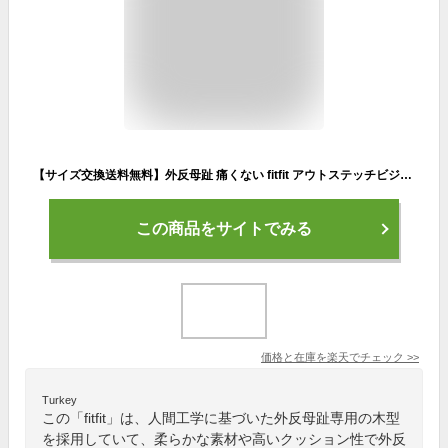
【サイズ交換送料無料】外反母趾 痛くない fitfit アウトステッチビジューレザースニーカー コンフォートシューズ レディース おしゃれ スニーカー 疲れない 走れる 柔らかい 歩きやすい 靴 フィットフィット
この商品をサイトでみる
価格と在庫を
楽天
でチェック
>>
Turkey
この「fitfit」は、人間工学に基づいた外反母趾専用の木型
を採用していて、柔らかな素材や高いクッション性で外反