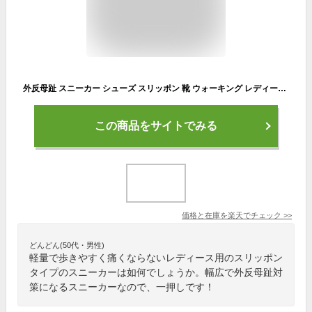
外反母趾 スニーカー シューズ スリッポン 靴 ウォーキング レディース シニア 敬老の日 通勤 通学 LaFoot 軽やかウォーカー ストレッチ ジム 疲れない 歩きやすい 軽い 軽量 足裏アーチサポート 補整 疲れにくい 痛くない 衝撃吸収 インソール 4E 幅広 甲高 ワイド
この商品をサイトでみる
価格と在庫を
楽天
でチェック
>>
どんどん(50代・男性)
軽量で歩きやすく痛くならないレディース用のスリッポン
タイプのスニーカーは如何でしょうか。幅広で外反母趾対
策になるスニーカーなので、一押しです！