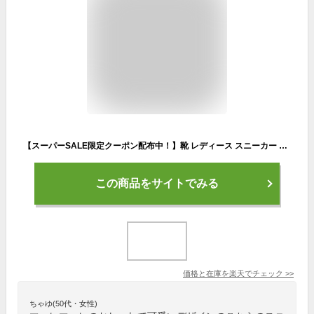
【スーパーSALE限定クーポン配布中！】靴 レディース スニーカー マーレマーレ ポルカ 厚底 フェイクレザー パイピング 巻き爪 甲高 幅広 外反母趾 歩きやすい靴 痛くない靴 おしゃれ ゆったり レトロ S/M/L/LL ▼3/2 10時〜再再販2026SSver.【替えひも付】【送料無料】
この商品をサイトでみる
価格と在庫を
楽天
でチェック
>>
ちゃゆ(50代・女性)