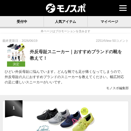
受付中
人気アイテム
マイページ
本ページはプロモーションを含みます
最終更新日：2026/06/19
22514
View
50
コメント
外反母趾スニーカー｜おすすめブランドの靴を
教えて！
決定
ひどい外反母趾に悩んでいます。どんな靴でも足が痛くなってしまうので、
外反母趾の人におすすめブランドのスニーカーを教えてください。幅広対応
の足に優しいスニーカーがいいです。
モノスポ編集部
1