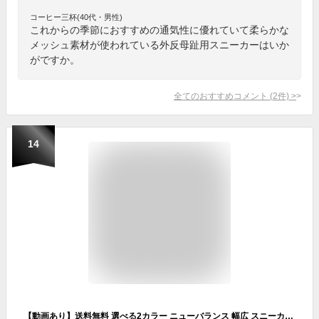
コーヒー三杯(40代・男性)
これからの季節におすすめの通気性に優れていて柔らかな
メッシュ素材が使われている外反母趾用スニーカーはいか
がですか。
全てのおすすめコメント
(
2
件)
>
14
【動画あり】送料無料 選べる2カラー ニューバランス 幅広 スニーカー New Balance レディース WW880 Fresh Foam 880 v7 ワイド 2E ウォーキング 通学 通勤 運動靴 シューズ 靴 ブラック グレー 黒