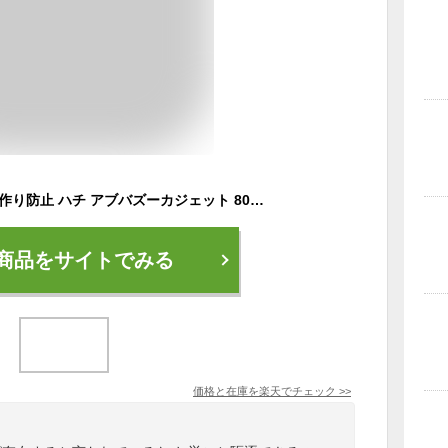
蜂駆除 巣ごと退治 巣作り防止 ハチ アブバズーカジェット 800ml バズーカ噴射
商品をサイトでみる
価格と在庫を
楽天
でチェック
>>