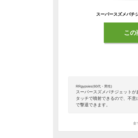
スーパースズメバチジェ
この
RRgypsies(60代・男性)
スーパースズメバチジェットが
タッチで噴射できるので、不意
で撃退できます。
全