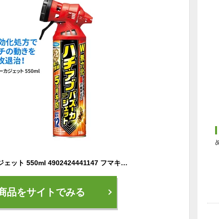
ハチ・アブ バズーカジェット 550ml 4902424441147 フマキラー 殺虫スプレー 防虫 蜂 虻 アウトドア 屋外 野外 園芸 ガーデニング 害虫対策 忌避剤 農業 農作業 ヒマサ金物
商品をサイトでみる