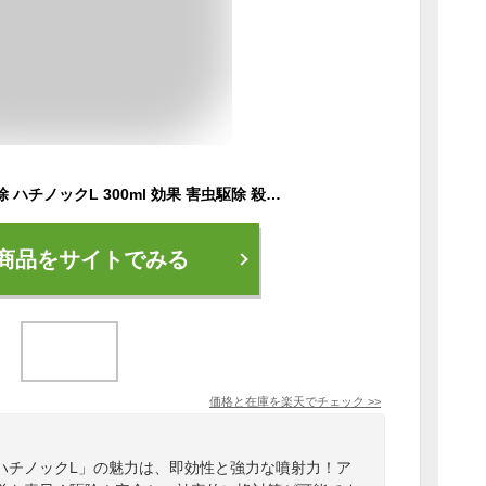
あす楽 スズメバチ駆除 ハチノックL 300ml 効果 害虫駆除 殺虫剤 スプレー エアゾール プロ 速効 即効 蜂の巣 業務用 住化 距離 キャンプ アウトドア
商品をサイトでみる
価格と在庫を
楽天
でチェック
>>
ハチノックL」の魅力は、即効性と強力な噴射力！ア