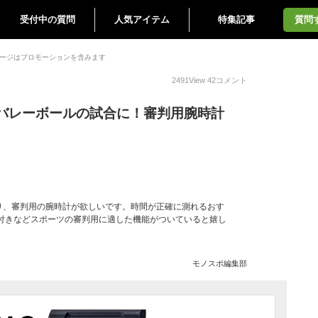
受付中の質問
人気アイテム
特集記事
質問
ージはプロモーションを含みます
2491
View
42
コメント
バレーボールの試合に！審判用腕時計
り、審判用の腕時計が欲しいです。時間が正確に測れるおす
ン付きなどスポーツの審判用に適した機能がついていると嬉し
モノスポ編集部