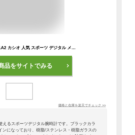
CASIO AE-1300WH-1A2 カシオ 人気 スポーツ デジタル メンズ 男の子 腕時計 黒 ブラック ピンク カウントダウンタイマー ストップウォッチ ワールドタイム 10気圧防水 新生活 就職 入学 学生 部活 誕生日 お祝い ギフト プレゼント【並行輸入 新品一年保証】＊送料無料＊
商品をサイトでみる
価格と在庫を
楽天
でチェック
>>
に使えるスポーツデジタル腕時計です。ブラックカラ
インになっており、樹脂/ステンレス・樹脂ガラスの