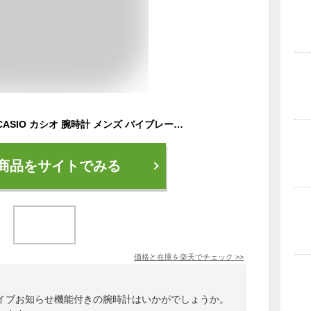
バイブお知らせ機能 CASIO カシオ 腕時計 メンズ バイブレーション 振動通知 静音アラーム 防水 10気圧 デジタル スポーツ レフリー 審判用 仕事 目覚まし 旅行 海外モデル プレゼント 時計ケース付き 選べる 成人 卒業 入学
商品をサイトでみる
価格と在庫を
楽天
でチェック
>>
イブお知らせ機能付きの腕時計はいかがでしょうか。