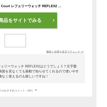
アールズコート Earls Court レフェリーウォッチ REFLEX2 スターターセット EC-R009 サッカー フットサル 審判用 腕時計 ブラック
商品をサイトでみる
価格と在庫を
楽天
でチェック
>>
t レフェリーウォッチ REFLEX2はどうでしょう？文字盤
画面を見なくても振動で知らせてくれるので使いやす
換なく使えるのも嬉しいですね！
てのおすすめコメント（3件）