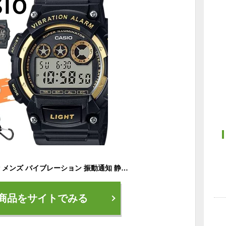
CASIO カシオ 腕時計 メンズ バイブレーション 振動通知 静音アラーム 防水 10気圧 デジタル スポーツ レフリー 審判用 仕事 目覚まし 旅行 海外モデル プレゼント 時計ケース付き W-735H-1A W-735H-1A2V 成人 卒業 入学
商品をサイトでみる