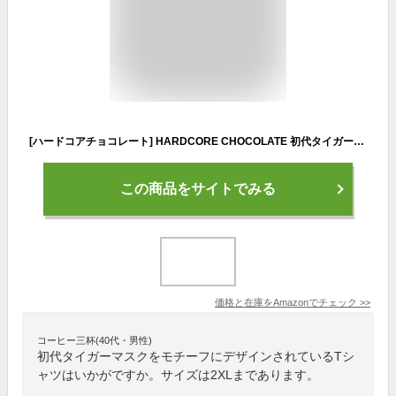
[ハードコアチョコレート] HARDCORE CHOCOLATE 初代タイガーマスク THE BIRTH OF LEGENDS 2022 -LEVEL6限定版- (レジェンド・ゴールドラメ)(SS:TEE)(T-1921LV-BK) Tシャツ 半袖 佐山聡 プロレス XXL ブラック
この商品をサイトでみる
価格と在庫を
Amazon
でチェック
>>
コーヒー三杯(40代・男性)
初代タイガーマスクをモチーフにデザインされているTシ
ャツはいかがですか。サイズは2XLまであります。