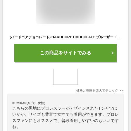
(ハードコアチョコレート) HARDCORE CHOCOLATE ブルーザー・ブロディ レジェンダリー・キングコング (ブラック)(SS:TEE)(T-1044EM-BK) Tシャツ 半袖 カットソー 新日本 全日本 プロレス 国内正規品
この商品をサイトでみる
価格と在庫を
楽天
でチェック
>>
KUMIKAN(40代・女性)
こちらの黒地にプロレスラーがデザインされたTシャツは
いかが。サイズも豊富で女性でも着用ができます。プロレ
スファンにもオススメで、普段着用しやすいのもいいです
ね。