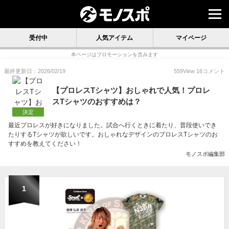
受付中
人気アイテム
マイページ
本ページはプロモーションを含みます
最終更新日：2026/02/19
559
View
16
コメント
【プロレスTシャツ】おしゃれで人気！プロレ
スTシャツのおすすめは？
決定
最近プロレスが好きになりました。試合へ行くときに着たり、普段使いでき
たりするTシャツが欲しいです。おしゃれなデザインのプロレスTシャツのお
すすめを教えてください！
モノスポ編集部
1