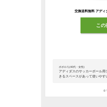
この
ポポロろ(40代・女性)
アディダスのサッカーボール用
きるスペースがあって使いやす
全