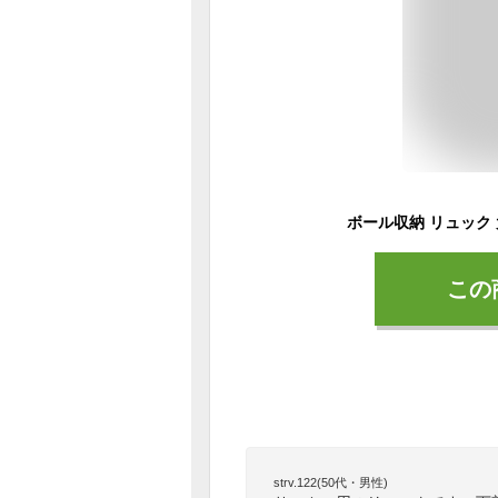
この
strv.122(50代・男性)