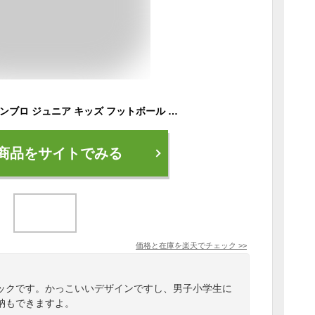
UMBRO×サカイク アンブロ ジュニア キッズ フットボール バックパック リュックサック デイパック 鞄 サッカーバッグ ボール収納 ブラック 黒 ネイビー ブルー 青 送料無料 UMBRO UF5SBP02J
商品をサイトでみる
価格と在庫を
楽天
でチェック
>>
ックです。かっこいいデザインですし、男子小学生に
納もできますよ。