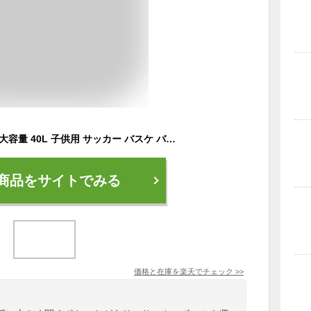
ボール収納 リュック 大容量 40L 子供用 サッカー バスケ バレーボール キッズ ジュニア ボール バッグ リュックサック デイパック
商品をサイトでみる
価格と在庫を
楽天
でチェック
>>