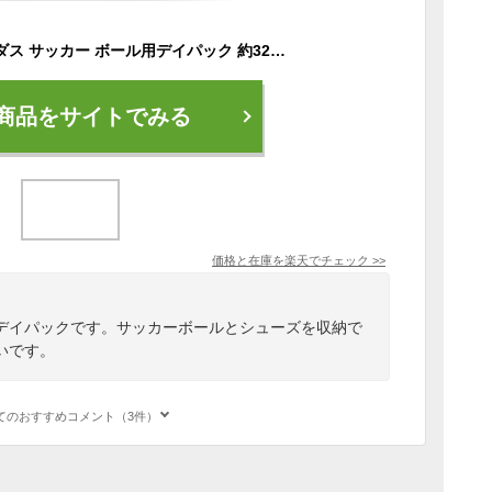
交換送料無料 アディダス サッカー ボール用デイパック 約32L ボール収納 シューズ収納 ADP39BK ADP39B 大容量 大型 バッグ バックパック リュックサック バッグ刺繍可(B)
商品をサイトでみる
価格と在庫を
楽天
でチェック
>>
デイパックです。サッカーボールとシューズを収納で
いです。
てのおすすめコメント（3件）