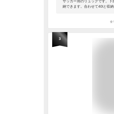
サッカー用のリュックです。下
納できます。合わせて40lと収
全
3