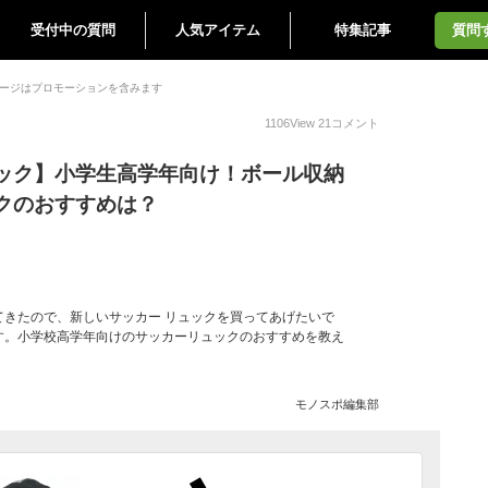
受付中の質問
人気アイテム
特集記事
質問
ージはプロモーションを含みます
1106
View
21
コメント
ック】小学生高学年向け！ボール収納
クのおすすめは？
てきたので、新しいサッカー リュックを買ってあげたいで
す。小学校高学年向けのサッカーリュックのおすすめを教え
モノスポ編集部