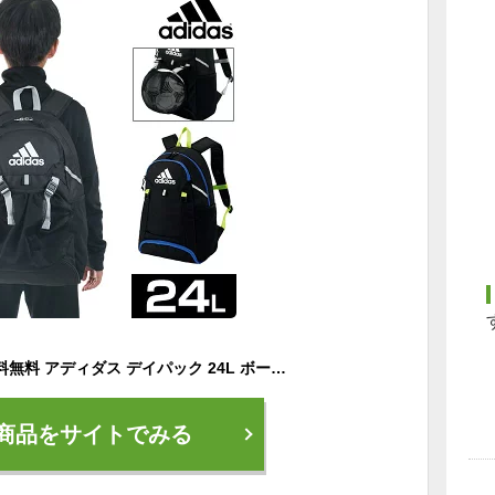
【年中無休】 交換送料無料 アディダス デイパック 24L ボール収納 シューズ収納 リュックサック バックパック ADP36 サッカーバッグ
商品をサイトでみる