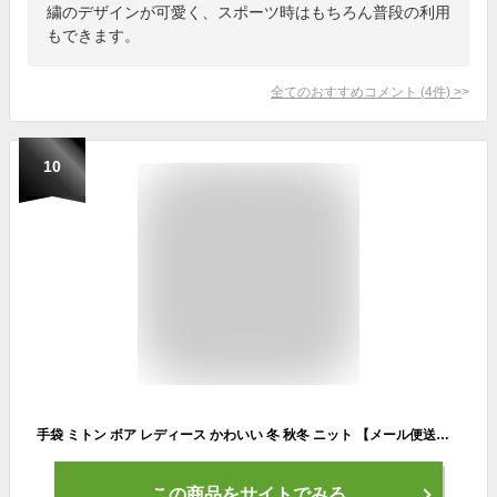
繍のデザインが可愛く、スポーツ時はもちろん普段の利用
もできます。
全てのおすすめコメント
(
4
件)
>
10
手袋 ミトン ボア レディース かわいい 冬 秋冬 ニット 【メール便送料無料】 グローブ ムートン ハンドウォーマー あったかい 暖か アンゴラ 黒 ブラック 白 茶 グレー ベージュ 赤 ピンク もこもこ おしゃれ 裏ボア 防寒 プレ [gr-008]
この商品をサイトでみる