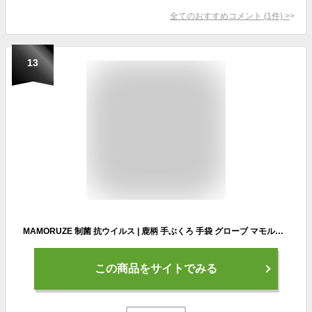
全てのおすすめコメント
(
1
件)
>
13
MAMORUZE 制菌 抗ウイルス | 鹿柄 手ぶくろ 手袋 グローブ マモルゼ 婦人 レディース ウィメン 女性 抗菌 防寒 あったか 温かい 暖かい かっこいい おすすめ 運動 スポーツ デオファクター 日本
この商品をサイトでみる