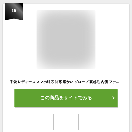
15
手袋 レディース スマホ対応 防寒 暖かい グローブ 裏起毛 内側 ファー 自転車 防風 防水 ふんわり スマホ対応 かわいい 上品 おしゃれ 厚手 暖かい あったか 秋冬 新作 送料無料
この商品をサイトでみる