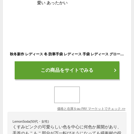
秋冬新作 レディース 冬 防寒手袋 レディース 手袋 レディース グローブ 裏起毛 おしゃれ可愛い あったかい
この商品をサイトでみる
価格と在庫を
au PAY マーケット
でチェック
>>
LemonSoda(50代・女性)
くすみピンクの可愛らしい色を中心に何色か展開があり、
手首のもこもこ部分が万一転びそうになっても緩衝材の役