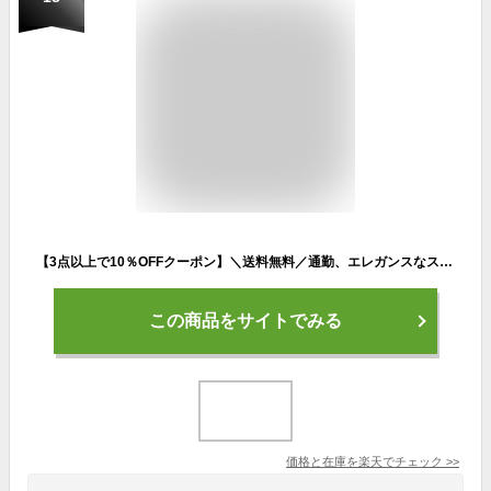
【3点以上で10％OFFクーポン】＼送料無料／通勤、エレガンスなスタイルにマッチするカフス部にベルト装飾が付いたスマホ対応手袋！ジャージー あったか＜手袋 通勤用 レディース 防寒 レディース 手袋 自転車 防寒 防風 おしゃれ かわいい 手袋 ladies 暖かい
この商品をサイトでみる
価格と在庫を
楽天
でチェック
>>