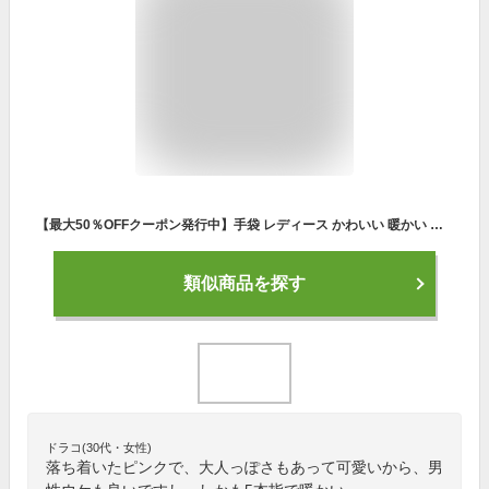
【最大50％OFFクーポン発行中】手袋 レディース かわいい 暖かい ファー ファー手袋 グローブ 裏ボア 裏起毛 五本指 婦人用 フリーサイズ フリー ブラック ネイビー ワイン ブラウン ベージュ ココア モカ WH-86
類似商品を探す
ドラコ(30代・女性)
落ち着いたピンクで、大人っぽさもあって可愛いから、男