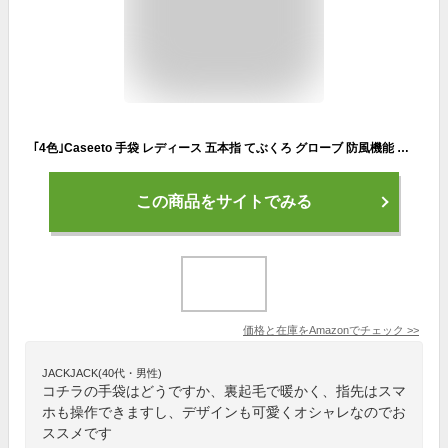
｢4色｣Caseeto 手袋 レディース 五本指 てぶくろ グローブ 防風機能 防寒保温 裏起毛 フワフワ クリスマス プレゼント 誕生日 (フリーサイズ, brown,)
この商品をサイトでみる
価格と在庫を
Amazon
でチェック
>>
JACKJACK(40代・男性)
コチラの手袋はどうですか、裏起毛で暖かく、指先はスマ
ホも操作できますし、デザインも可愛くオシャレなのでお
ススメです