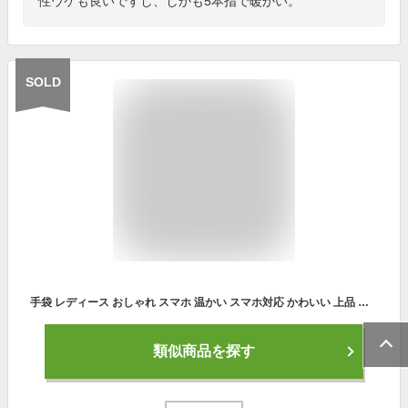
性ウケも良いですし、しかも5本指で暖かい。
SOLD
手袋 レディース おしゃれ スマホ 温かい スマホ対応 かわいい 上品 グローブ 防寒 防風 裏起毛 ボア ファー スエード 手ぶくろ りぼん タッチパネル 対応
類似商品を探す