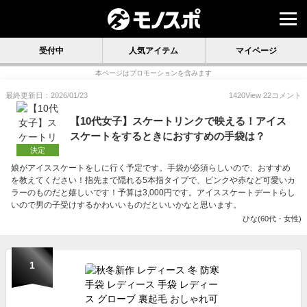
受付中
人気アイテム
マイページ
本ページはプロモーションを含みます
最終更新日：2026/01/23
1420
View
22
コメント
【10代女子】スケートリンクで映える！アイス
スケートをするときにおすすめの手袋は？
決定
娘がアイススケートをしに行く予定です。手袋が必須らしいので、おすすめ
を教えてください！指先まで隠れる5本指タイプで、ピンクや赤など可愛いカ
ラーのものだと嬉しいです！予算は3,000円です。アイススケートデートらし
いので男の子受けするかわいいものだといいかなと思います。
ひな(60代・女性)
1