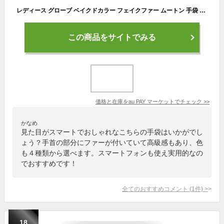
レディース グローブ ベイクドカラー フェイクファー ムートン 手袋 防寒 オシャレ スマホ対応 4color ゆうパケット1点まで[M便 1/1] GR0
この商品をサイトでみる
価格と在庫を
au PAY マーケット
でチェック
>>
かなめ
見た目がスマートでおしゃれなこちらの手袋はいかがでし
ょう？手首の部分にファーが付いていて高級感もあり、色
も４種類から選べます。スマートフォンも使え実用的なの
でおすすめです！
全てのおすすめコメント
(
1
件)
>
18