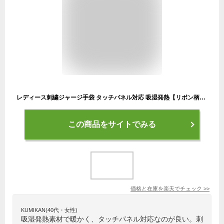
レディース刺繍ジャージ手袋 タッチパネル対応 吸湿発熱【リボン柄】てぶくろ＜おしゃれ あったか 手袋 スマホ 自転車 通学 用 防風 防寒 バイク 通勤 冬 手袋 防寒 かわいい 暖かい 手袋 レディース プレゼント 女性 誕生日 プレゼント 女友達 ギフト gift ladies 赤＞
この商品をサイトでみる
価格と在庫を
楽天
でチェック
>>
KUMIKAN(40代・女性)
吸湿発熱素材で暖かく、タッチパネル対応なのが良い。刺