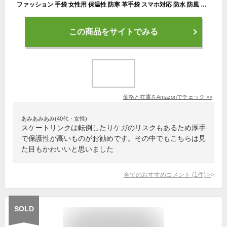
ファッション 手袋 女性用 保温性 防寒 革手袋 スマホ対応 防水 防風 防雨 通勤 通学 冬の手袋 (ピンク)
この商品をサイトでみる
価格と在庫を
Amazon
でチェック
>>
あみあみあみ(40代・女性)
スケートリンクは転倒したりケガのリスクもあるため厚手
で保護性が高いものがお勧めです。その中でもこちらは見
た目もかわいいと思いました
全てのおすすめコメント
(
1
件)
>
SOLD