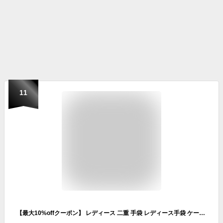
11
【最大10%offクーポン】 レディース 二重 手袋 レディース手袋 ケーブル編み かわいい 自転車 防寒 2重 裏ボア 総ボア 通勤 通学 暖かい 手袋 アウトドア 手袋 冬 物 おしゃれ あったか 手袋 防寒 バイク 手袋 ladies 秋冬用 彼女 誕生日 プレゼント 女性 お買い物マラソン