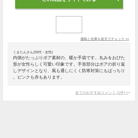
価格と在庫を
楽天
でチェック
>>
くまたんさん(50代・女性)
内側がたっぷりボア素材の、暖か手袋です。丸みをおびた
形が女性らしく可愛い印象です。手首部分はボアの折り返
しデザインとなり、風も通しにくく防寒対策にもばっちり
。ピンクも赤もあります。
全てのおすすめコメント
(
1
件)
>