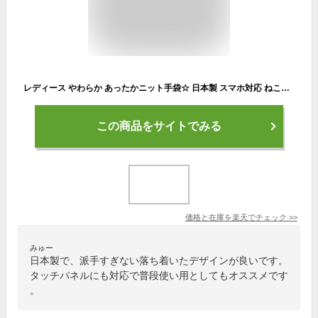
レディース やわらか あったかニット手袋☆ 日本製 スマホ対応 ねこモチーフ＜手袋 ladies 暖かい スマホ 手袋 通学 猫 レディース手袋 防寒 おしゃれ かわいい 誕生日 プレゼント 女性 クリスマスプレゼント 彼女 自転車 防風 大きいサイズ＞
この商品をサイトでみる
価格と在庫を
楽天
でチェック
>>
みゅー
日本製で、派手すぎない落ち着いたデザインが良いです。
タッチパネルにも対応で普段使い用としてもオススメです
。