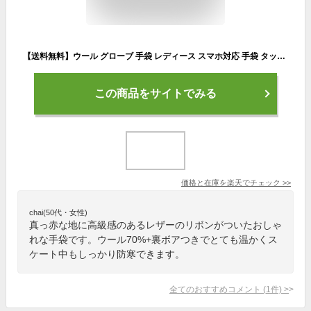
【送料無料】ウール グローブ 手袋 レディース スマホ対応 手袋 タッチパネル 手袋 スマホ スクリーン片手 タッチ レディース メンズ かわいい 裏起毛 ファー 裏ボア あったか 防寒着 黒 赤 ブラック リボン
この商品をサイトでみる
価格と在庫を
楽天
でチェック
>>
chai(50代・女性)
真っ赤な地に高級感のあるレザーのリボンがついたおしゃ
れな手袋です。ウール70%+裏ボアつきでとても温かくス
ケート中もしっかり防寒できます。
全てのおすすめコメント
(
1
件)
>