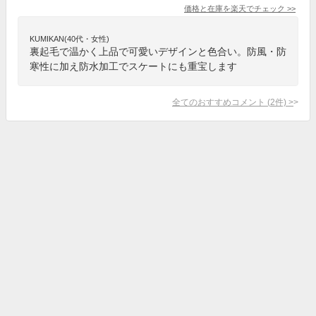
価格と在庫を
楽天
でチェック
>>
KUMIKAN(40代・女性)
裏起毛で温かく上品で可愛いデザインと色合い。防風・防
寒性に加え防水加工でスケートにも重宝します
全てのおすすめコメント
(
2
件)
>