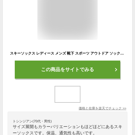
スキーソックス レディース メンズ 靴下 スポーツ アウトドア ソックス スキー スノーボード ソックス ハイキング キャンプ 登山 ウォーキング トレッキング 保温 着圧 吸汗 通気 厚手 暖かい 冬用 22.5cm-24.5cm 24.5cm-26.5cm
この商品をサイトでみる
価格と在庫を
楽天
でチェック
>>
トシンジアン(70代・男性)
サイズ展開もカラーバリエーションもほどほどにあるスキ
ーソックスです。保温、通気性も高いです。