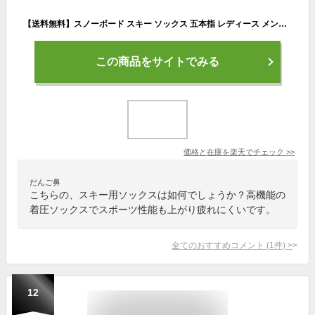
【送料無料】スノーボード スキー ソックス 五本指 レディース メンズ 段階着圧 VAXPOT(バックスポット) ハイソックス VA-1763【靴下 高機能 ソックス メリノウール 使用 スノボ】【スノーボード ウェア ゴーグル グローブ インナー スノーブーツ と一緒に】[返品交換不可]
この商品をサイトでみる
価格と在庫を
楽天
でチェック
>>
だんご鼻
こちらの、スキー用ソックスは如何でしょうか？高機能の
着圧ソックスでスポーツ性能も上がり疲れにくいです。
全てのおすすめコメント
(
1
件)
>
12