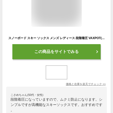
スノーボード スキー ソックス メンズ レディース 段階着圧 VAXPOT(バックスポット) VA-1750 ハイソックス 靴下 くつした 高機能 ソックス サーモライト 使用 左右専用設計 スノボ ウィンタースポーツ[返品交換不可]
この商品をサイトでみる
価格と在庫を
楽天
でチェック
>>
こさめちゃん(50代・女性)
段階着圧になっていますので、ムクミ防止になります。シ
ンプルですが高機能なスキーソックスです。おすすめです
。