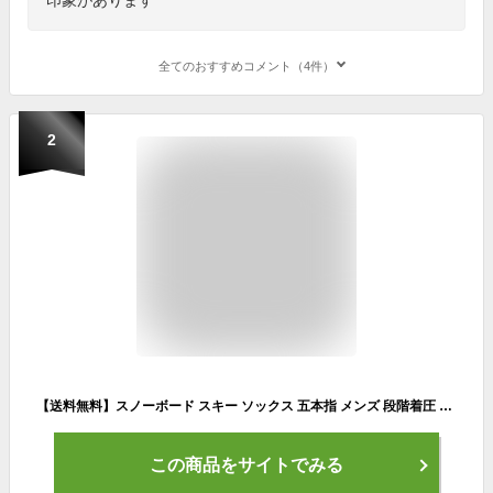
全てのおすすめコメント（4件）
2
【送料無料】スノーボード スキー ソックス 五本指 メンズ 段階着圧 VAXPOT(バックスポット) ハイソックス VA-1763【靴下 高機能 ソックス メリノウール 使用 スノボ】【スノーボード ウェア ゴーグル グローブ インナー スノーブーツ と一緒に】[返品交換不可]
この商品をサイトでみる