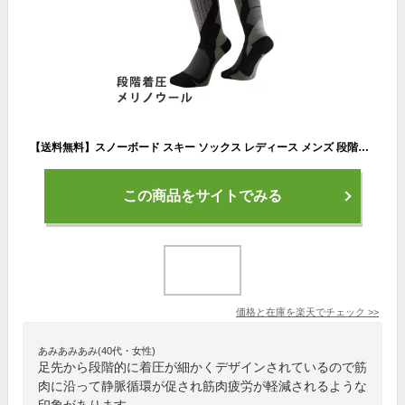
【送料無料】スノーボード スキー ソックス レディース メンズ 段階着圧 VAXPOT(バックスポット) ハイソックス VA-1762【靴下 高機能 ソックス メリノウール 使用 スノボ】【スノーボード ウェア ゴーグル グローブ インナー スノーブーツ と一緒に】[返品交換不可]
この商品をサイトでみる
価格と在庫を
楽天
でチェック
>>
あみあみあみ(40代・女性)
足先から段階的に着圧が細かくデザインされているので筋
肉に沿って静脈循環が促され筋肉疲労が軽減されるような
印象があります