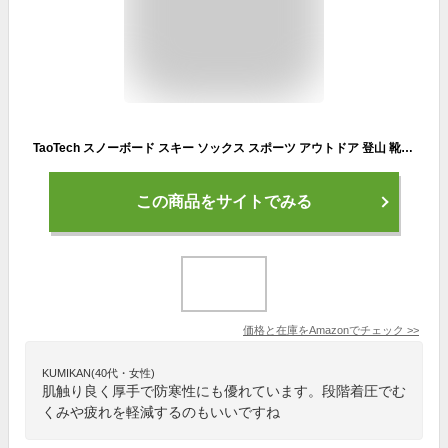
TaoTech スノーボード スキー ソックス スポーツ アウトドア 登山 靴下 アクリル繊維 厚手 段階着圧 防寒 通気 抗菌 防臭 吸汗 速乾 (ロングL(25-28cm), 黒(2足))
この商品をサイトでみる
価格と在庫を
Amazon
でチェック
>>
KUMIKAN(40代・女性)
肌触り良く厚手で防寒性にも優れています。段階着圧でむ
くみや疲れを軽減するのもいいですね