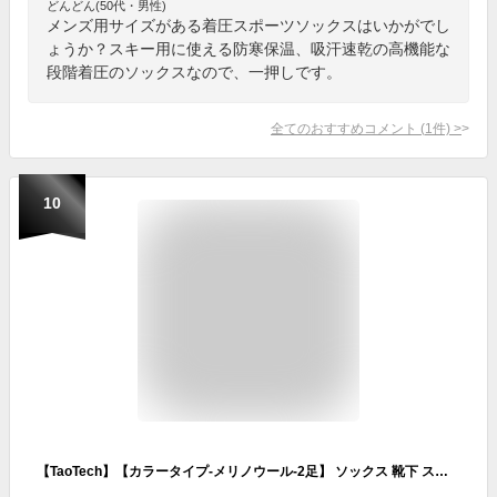
どんどん(50代・男性)
メンズ用サイズがある着圧スポーツソックスはいかがでし
ょうか？スキー用に使える防寒保温、吸汗速乾の高機能な
段階着圧のソックスなので、一押しです。
全てのおすすめコメント
(
1
件)
>
10
【TaoTech】【カラータイプ-メリノウール-2足】 ソックス 靴下 スノーボード アウトドア スポーツ ソックス レディース メンズ スキー サッカー 脱げない 洗える ストレッチ 暖かい 春 秋 冬 厚手 かわいい 段階 着圧 あったか ハイソックス 保温 送料無料