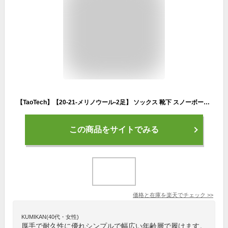
【TaoTech】【20-21-メリノウール-2足】 ソックス 靴下 スノーボード アウトドア スポーツ ソックス レディース メンズ スキー サッカー 脱げない 洗える ストレッチ 暖かい 春 秋 冬 厚手 かわいい 段階 着圧 あったか ハイソックス 保温 送料無料
この商品をサイトでみる
価格と在庫を
楽天
でチェック
>>
KUMIKAN(40代・女性)
厚手で耐久性に優れシンプルで幅広い年齢層で履けます。