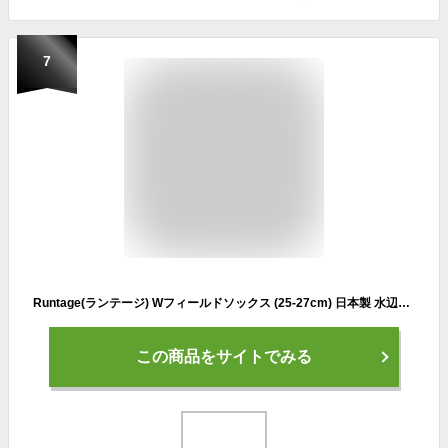
7
Runtage(ランテージ) Wフィールドソックス (25-27cm) 日本製 水辺で履ける 防寒 コンプレッション 速乾 保温 メンズ/レディース 釣り フィッシング スキー スノーボー 靴下 IF80
この商品をサイトでみる