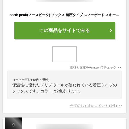
north peak(ノースピーク) ソックス 着圧タイプ スノーボード スキー 【メリノウール使用】 MP-685 BK 25-27cm
この商品をサイトでみる
価格と在庫を
Amazon
でチェック
>>
コーヒー三杯(40代・男性)
保温性に優れたメリノウールが使われている着圧タイプの
ソックスです。カラーは2色あります。
全てのおすすめコメント
(
1
件)
>
9