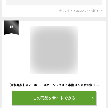
全てのおすすめコメント
(
2
件)
>
15
【送料無料】スノーボード スキー ソックス 五本指 メンズ 段階着圧 VAXPOT(バックスポット) ハイソックス VA-1761【靴下 高機能 ソックス サーモライト 使用 スノボ】【スノーボード ウェア ゴーグル グローブ インナー スノーブーツ と一緒に】[返品交換不可]
この商品をサイトでみる