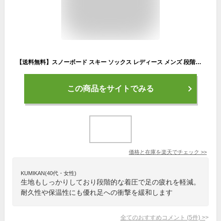
【送料無料】スノーボード スキー ソックス レディース メンズ 段階着圧 VAXPOT(バックスポット) ハイソックス VA-1750【靴下 高機能 ソックス サーモライト 使用 スノボ】【スノーボード ウェア ゴーグル グローブ インナー スノーブーツ と一緒に】[返品交換不可]
この商品をサイトでみる
価格と在庫を
楽天
でチェック
>>
KUMIKAN(40代・女性)
生地もしっかりしており段階的な着圧で足の疲れを軽減。
耐久性や保温性にも優れ足への衝撃を緩和します
全てのおすすめコメント
(
5
件)
>