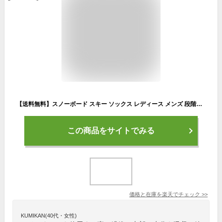
【送料無料】スノーボード スキー ソックス レディース メンズ 段階着圧 VAXPOT(バックスポット) ハイソックス VA-1762【靴下 高機能 ソックス メリノウール 使用 スノボ】【スノーボード ウェア ゴーグル グローブ インナー スノーブーツ と一緒に】[返品交換不可]
この商品をサイトでみる
価格と在庫を
楽天
でチェック
>>
KUMIKAN(40代・女性)