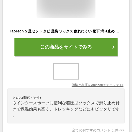
TaoTech ２足セット タビ 足袋 ソックス 疲れにくい 靴下 滑り止め アクリル繊維 メリノウール 保温 ロング丈 着圧 加圧 スノーボード スキー トレッキング スポーツ (22-23/ブラック/2本指/2足, L)
この商品をサイトでみる
価格と在庫を
Amazon
でチェック
>>
クロス(50代・男性)
ウインタースポーツに便利な着圧型ソックスで滑り止め付
きで保温効果も高く、トレッキングなどにもピッタリです
。
全てのおすすめコメント
(
1
件)
>