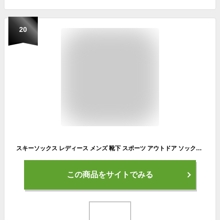
20
スキーソックス レディース メンズ 靴下 スポーツ アウトドア ソックス スキー スノーボード ソックス ハイキング キャンプ 登山 ウォーキング トレッキング 保温 着圧 吸汗 通気 厚手 暖かい 冬用 22.5cm-24.5cm 24.5cm-26.5cm 吸汗速乾 耐洗濯性 返品交換不可 送料無料
この商品をサイトでみる