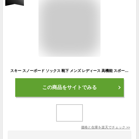
スキー スノーボード ソックス 靴下 メンズ レディース 高機能 スポーツソックス S-SOXPRO エスソックスプロ 吸汗 速乾 消臭 透湿 防寒 保温 段階着圧 衝撃緩和
この商品をサイトでみる
価格と在庫を
楽天
でチェック
>>