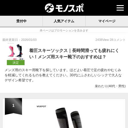
受付中
人気アイテム
マイページ
本ページはプロモーションを含みます
最終更新日：2026/01/03
2438
View
28
コメント
着圧スキーソックス｜長時間滑っても疲れにく
い！メンズ用スキー靴下のおすすめは？
決定
メンズ用のスキー用靴下を探しています。ほどよい着圧で足の疲れやむくみ
を軽減してくれるものを教えてください。30代にふさわしいシックで大人な
デザイン希望です。
泉わたり(40代・男性)
1