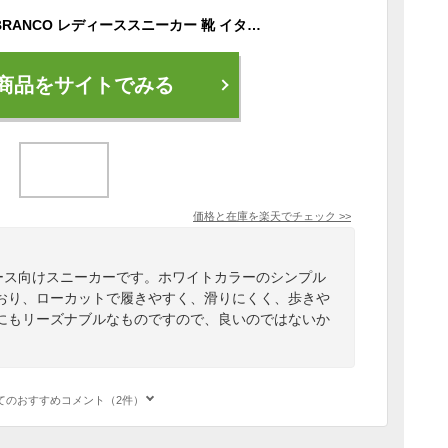
VEJA ヴェジャ RIO BRANCO レディーススニーカー 靴 イタリア正規品 新品 RB0102382A
商品をサイトでみる
価格と在庫を
楽天
でチェック
>>
レディース向けスニーカーです。ホワイトカラーのシンプル
おり、ローカットで履きやすく、滑りにくく、歩きや
にもリーズナブルなものですので、良いのではないか
てのおすすめコメント（2件）