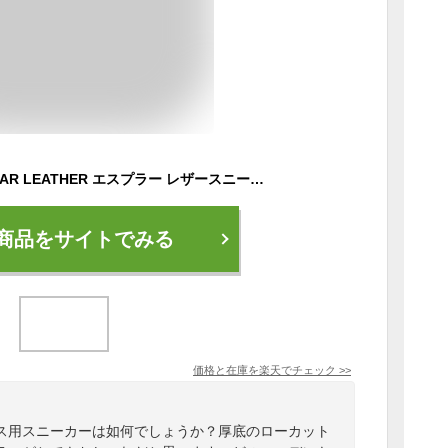
VEJA ヴェジャ ESPLAR LEATHER エスプラー レザースニーカー レディース レディース靴 女性 スニーカー 靴 シューズ おしゃれ かわいい 大人 白 シンプル ブランド 厚底 シンプル
商品をサイトでみる
価格と在庫を
楽天
でチェック
>>
ス用スニーカーは如何でしょうか？厚底のローカット