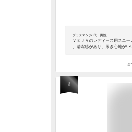
グラスマン(60代・男性)
ＶＥＪＡのレディース用スニー
、清潔感があり、履き心地がい
全
2