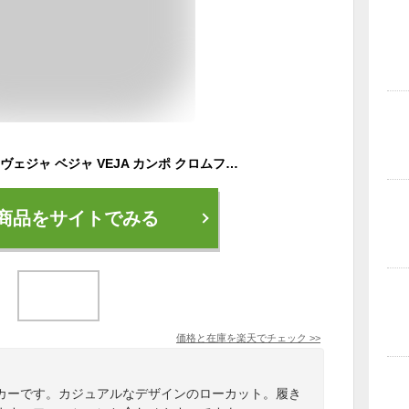
【SALE！30%OFF】ヴェジャ ベジャ VEJA カンポ クロムフリー レザー Campo Chrome Free Leather ローカット スニーカー シューズ レディース メンズ 22.0cm-28.5cm VJCP051537 VJCP052429 VJCP051215 VJCP052347 VJCP053121 【送料無料】0420 xp10
商品をサイトでみる
価格と在庫を
楽天
でチェック
>>
カーです。カジュアルなデザインのローカット。履き