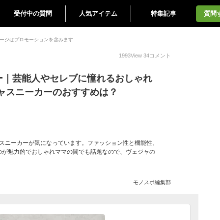
受付中の質問
人気アイテム
特集記事
質問
ージはプロモーションを含みます
1993
View
34
コメント
カー｜芸能人やセレブに憧れるおしゃれ
ャスニーカーのおすすめは？
のスニーカーが気になっています。ファッション性と機能性、
のが魅力的でおしゃれママの間でも話題なので、ヴェジャの
モノスポ編集部