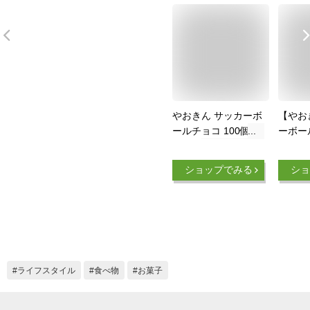
やおきん サッカーボ
【やお
ールチョコ 100個
ーボー
(600g)
（100
ショップでみる
ショ
｛駄
し 
バレン
ライフスタイル
食べ物
お菓子