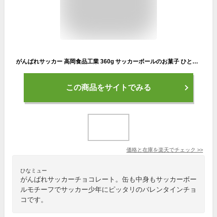
がんばれサッカー 高岡食品工業 360g サッカーボールのお菓子 ひとくちチョコレート ボールチョコ 丸い サッカーボール チョコ 大量 ばらまき 配る お菓子 菓子まき チョコレート イベント 子供会 景品 駄菓子 サッカーチョコ くじ引き 縁日 幼稚園 保育園 小学校 問屋
この商品をサイトでみる
価格と在庫を
楽天
でチェック
>>
ひなミュー
がんばれサッカーチョコレート。缶も中身もサッカーボー
ルモチーフでサッカー少年にピッタリのバレンタインチョ
コです。