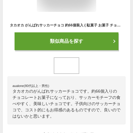
タカオカ がんばれサッカーチョコ 約66個装入 { 駄菓子 お菓子 チョコレート チョコ 大量 }{ 子供会 景品 お祭り くじ引き 縁日 販促 配布 夏祭り 幼稚園 保育園 問屋 }[23L22]
類似商品を探す
aualone(80代以上・男性)
タカオカのがんばれサッカーチョコです。約66個入りの
チョコレートお菓子になっており、サッカーモチーフの食
べやすく、美味しいチョコです。子供向けのサッカーチョ
コで、コスト的にもお得感のあるものですので、良いので
はないかと思います。