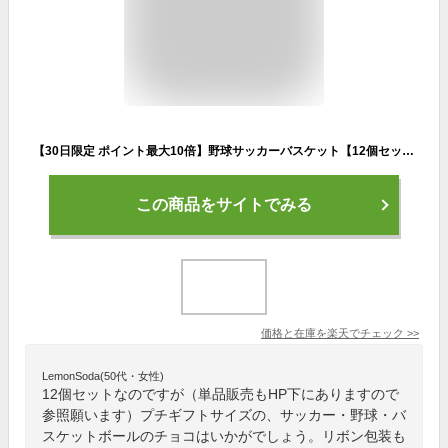
【30日限定 ポイント最大10倍】野球サッカーバスケット【12個セット】お菓子 プチギフト ボールチョコ 選べるメッセージ 男子 子供 こども スポーツ クラブ 部活 小学生 中学生 ありがとう お返し お礼 300円 卒部 記念品 サッカー部野球部バスケ部 スポ少
この商品をサイトでみる
価格と在庫を
楽天
でチェック
>>
LemonSoda(50代・女性)
12個セットなのですが（単品販売もHP下にありますので
参照願います）プチギフトサイズの、サッカー・野球・バ
スケットボールのチョコはいかがでしょう。リボン包装も