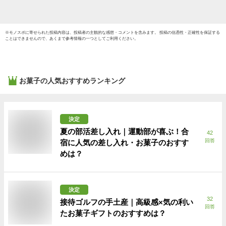
※
モノスポ
に寄せられた投稿内容は、投稿者の主観的な感想・コメントを含みます。 投稿の信憑性・正確性を保証する
ことはできませんので、あくまで参考情報の一つとしてご利用ください。
お菓子
の人気おすすめランキング
決定
夏の部活差し入れ｜運動部が喜ぶ！合
42
回答
宿に人気の差し入れ・お菓子のおすす
めは？
決定
32
接待ゴルフの手土産｜高級感×気の利い
回答
たお菓子ギフトのおすすめは？