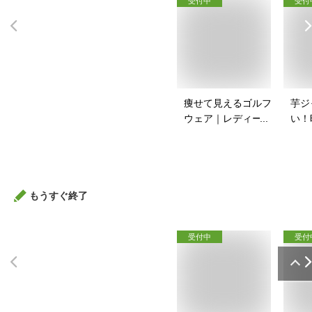
受付中
受付
痩せて見えるゴルフ
芋ジ
ウェア｜レディース
い！
向け！ぽっちゃりさ
ャー
んのゴルフウェアの
は？
おすすめは？
もうすぐ終了
受付中
受付