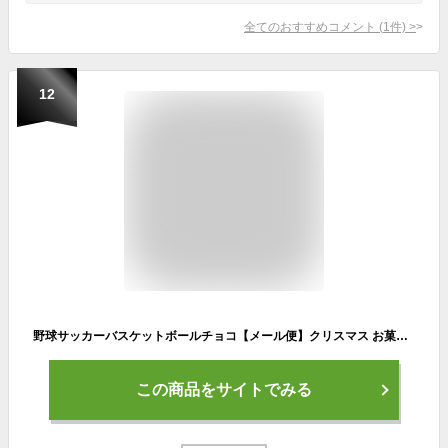
全てのおすすめコメント
(
1
件)
>
12
野球サッカーバスケットボールチョコ【メール便】クリスマス お菓子 チョコレート プチギフト 男子 男の子 子供 こども スポーツ クラブ 部活 小学生 中学生 ありがとう お返し お礼 300円 400円 卒部 記念品 サッカー部野球部バスケ部 スポ少 おめでとう 引退 卒対
この商品をサイトでみる