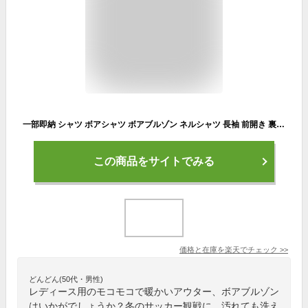
一部即納 シャツ ボアシャツ ボアブルゾン ネルシャツ 長袖 前開き 裏毛 スタンドカラー レディース シャツ ボアブラウス 襟付き ストライプ柄 防寒コート ショート丈 長袖 アウター トップス ボア ルームウエア ゆったり もこもこ ふわふわ 羽織 保温 発熱 防寒 暖かい 秋冬
この商品をサイトでみる
価格と在庫を
楽天
でチェック
>>
どんどん(50代・男性)
レディース用のモコモコで暖かいアウター、ボアブルゾン
はいかがでしょうか？冬のサッカー観戦に、汚れても洗え