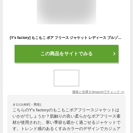
[Y's factory] もこもこ ボア フリース ジャケット レディース ブルゾン コート 前開き ジップアップ 長袖 立ち襟 ジャケット アウター アウトドア 秋冬 保温 防風 [ デザインC フード付き Lサイズ]
この商品をサイトでみる
価格と在庫を
Amazon
でチェック
>>
オロロ(40代・男性)
こちらのY's factoryのもこもこボアフリースジャケットは
いかがでしょうか？肌触りの良い柔らかなボアフリース素
材が使用された、寒い季節も暖かく過ごせるジャケットで
す。トレンド感のあるくすみカラーのデザインでカジュア