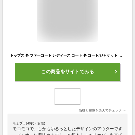
トップス 冬 ファーコート レディース コート 冬 コート/ジャケット きれいめ カジュアル フード付き フェイクファー アウター ロングコート ジャケット レディース カジュアル もこもこ ふわふわ 暖かい 秋冬 韓国風 おしゃれ 通勤 防寒
この商品をサイトでみる
価格と在庫を
楽天
でチェック
>>
ちょプラ(40代・女性)
モコモコで、しかもゆるっとしたデザインのアウターです
。インナーに着込めますし、お尻もしっかりカバー出来て