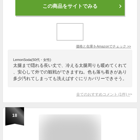
この商品をサイトでみる
価格と在庫を
Amazon
でチェック
>>
LemonSoda(50代・女性)
太腿まで隠れる長い丈で、冷える太腿周りも暖めてくれて
、安心して外での観戦ができますね。色も落ち着きがあり
多少汚れてしまっても洗えばすぐにリカバリーできそう。
全てのおすすめコメント
(
1
件)
>
18