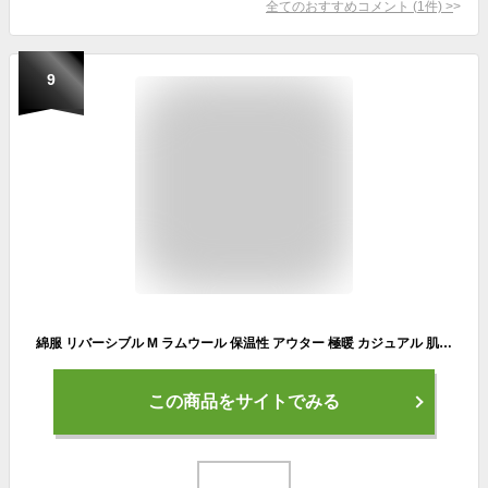
全てのおすすめコメント
(
1
件)
>
9
綿服 リバーシブル M ラムウール 保温性 アウター 極暖 カジュアル 肌触 お尻カバー上着 アプリコット モコモコ ふんわり かわいい チェック柄 ラペル おしゃれ 洗濯機洗い可 暖かい 記念日 パーティー デート
この商品をサイトでみる