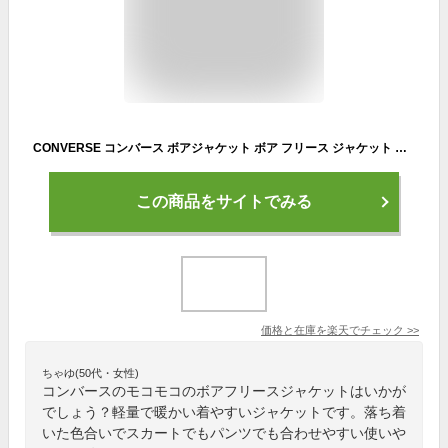
CONVERSE コンバース ボアジャケット ボア フリース ジャケット ブルゾン レディース アウター ボアブルゾン 秋 冬 ジップアップ ボアフリース ポケット付き スタンドカラー フードなし フリース ハイネック 防寒 あったか もこもこ 軽量 厚手 アウトドア LL/3L 大きいサイズ
この商品をサイトでみる
価格と在庫を
楽天
でチェック
>>
ちゃゆ(50代・女性)
コンバースのモコモコのボアフリースジャケットはいかが
でしょう？軽量で暖かい着やすいジャケットです。落ち着
いた色合いでスカートでもパンツでも合わせやすい使いや