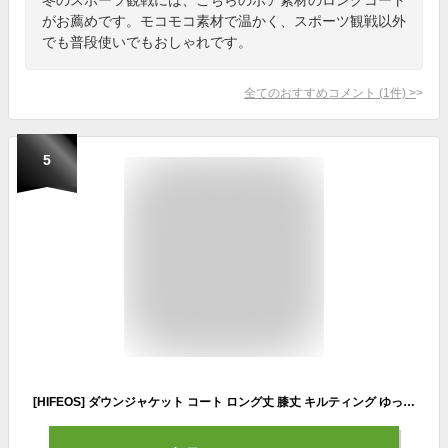
がお薦めです。モコモコ素材で温かく、スポーツ観戦以外
でも普段使いでもおしゃれです。
全てのおすすめコメント
(
1
件)
>
5
[HIFEOS] ダウンジャケット コート ロング丈 膝丈 キルティング ゆったり ダウン 防寒 防風 暖かい アウター 通風性 M 肌触 ポケット付き モコモコ ふんわり アウター ミドル丈 学院風 学生 カジュアル ファー 洗える 森ガール普段 赤い 通勤