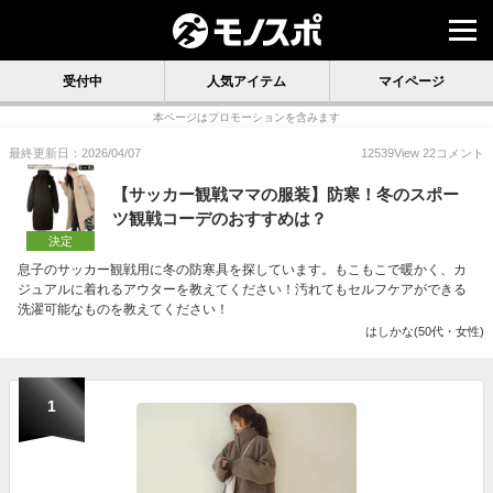
受付中
人気アイテム
マイページ
本ページはプロモーションを含みます
最終更新日：2026/04/07
12539
View
22
コメント
【サッカー観戦ママの服装】防寒！冬のスポー
ツ観戦コーデのおすすめは？
決定
息子のサッカー観戦用に冬の防寒具を探しています。もこもこで暖かく、カ
ジュアルに着れるアウターを教えてください！汚れてもセルフケアができる
洗濯可能なものを教えてください！
はしかな(50代・女性)
1