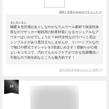
価格と在庫を
Amazon
でチェック
>>
るんるんるん
極暖＆光沢感がありしなやかなラムウール素材で保温性抜
群なのでサッカー観戦用の防寒対策になるカジュアルなア
ウターはいかがでしょうか？40代女性なのでパッと見は
シンプルさがあり悪目立ちしませんが、リバーシブルなの
で袖口や襟元でオシャレを2倍楽しめます！肌触りが心地
よいモコモコで、汚れてもセルフケアができる洗濯機洗い
可能なので衛生的なところも魅力的です！
全てのおすすめコメント
(
1
件)
>
10