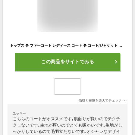
トップス 冬 ファーコート レディース コート 冬 コート/ジャケット きれいめ カジュアル フード付き フェイクファー アウター ロングコート ジャケット レディース カジュアル もこもこ ふわふわ 暖かい 秋冬 韓国風 おしゃれ 通勤 防寒
この商品をサイトでみる
価格と在庫を
楽天
でチェック
>>
ユッキー
こちらのコートがオススメです｡肌触りが良いのでチクチ
クしないです｡生地が厚いのでとても暖かいです｡生地がし
っかりしているので毛羽立たないです｡オシャレなデザイ