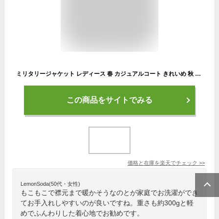
ミリタリージャケット レディース 春 カジュアルコート きれいめ 秋 おしゃれ カジュアル 20代 40代 30代 50代 春服 かわいい 大人 ファッション 冬服 お洒落 秋服 上品 オフィス 大きいサイズ 可愛い ブランド
この商品をサイトでみる
価格と在庫を
楽天
でチェック
>>
LemonSoda(50代・女性)
もこもこで襟元まで暖かそうなのとが家庭でお洗濯ができ
てお手入れしやすいのが良いですね。重さも約300gと軽
めでふんわりした着心地でお勧めです。