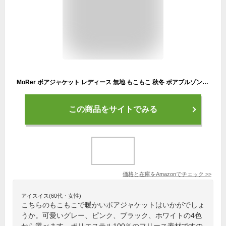
MoRer ボアジャケット レディース 無地 もこもこ 秋冬 ボアブルゾン フワモコ ボアコート 防寒 防風 フリース コート カジュアル パーカー ショート丈 アウター 暖かい 大きいサイズも (グレー,L)
この商品をサイトでみる
価格と在庫を
Amazon
でチェック
>>
アイスイス(60代・女性)
こちらのもこもこで暖かいボアジャケットはいかがでしょ
うか。可愛いグレー、ピンク、ブラック、ホワイトの4色
から選べます。ポリエステル100％のフリース素材ですの