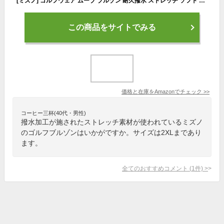
[ミズノ] ゴルフウェア ムーブ ブルゾン 耐久撥水 ストレッチ ソフト コンパクト収納袋付 52ME9A01 メンズ ディープネイビー 2XL (日本サイズ3L相当)
この商品をサイトでみる
価格と在庫を
Amazon
でチェック
>>
コーヒー三杯(40代・男性)
撥水加工が施されたストレッチ素材が使われているミズノ
のゴルフブルゾンはいかがですか。サイズは2XLまであり
ます。
全てのおすすめコメント
(
1
件)
>