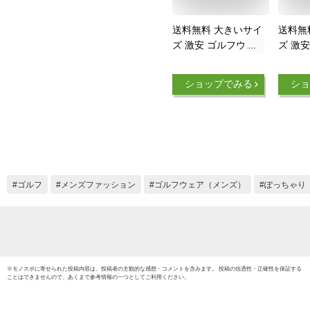
送料無料 大きいサイ
送料無
ズ 激安 ゴルフウェ
ズ 激
ア メンズ
ア メン
DISCUS(ディスカス)
ケット
ショップでみる
ショ
ジャージ ブルゾン
寒 あ
伸びる ストレッチ
ス ポ
吸汗速乾 ジップアッ
ード 
プ ハイネック ジャ
ゾン 
ケット スポーツ ジ
プアッ
ョギング 上 アウタ
い ア
ー フルジップ トラ
リース
ゴルフ
メンズファッション
ゴルフウェア（メンズ）
ぽっちゃり
ックジャケット 薄手
アウト
伸縮 トレーニングウ
ワーク
ェア
※
モノスポ
に寄せられた投稿内容は、投稿者の主観的な感想・コメントを含みます。 投稿の信憑性・正確性を保証する
ことはできませんので、あくまで参考情報の一つとしてご利用ください。