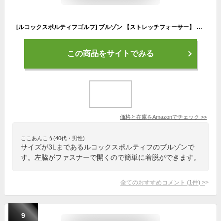
[ルコックスポルティフゴルフ] ブルゾン 【ストレッチフォーサー】 プルオーバー 伸縮性 はっ水 防風 小雨対応 ゴルフ QGMWJK02 メンズ NV00(ネイビー) 3L
この商品をサイトでみる
価格と在庫を
Amazon
でチェック
>>
ここあんこう(40代・男性)
サイズが3Lまであるルコックスポルティフのブルゾンで
す。左脇がファスナーで開くので簡単に着脱ができます。
全てのおすすめコメント
(
1
件)
>
9