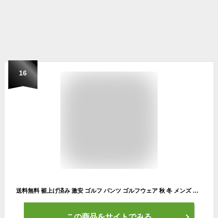
16
送料無料 裾上げ済み 激安 ゴルフ パンツ ゴルフウェア 秋 冬 メンズ 大きいサイズ 選べる股下 スリム レギュラーフィット ストレッチ テーパード チノパンツ スキニー 細身 スリム パンツ 伸縮 青 ワークパンツ ワークマン プラス チノパン すそあげ マルチサイズ
この商品をサイトでみる