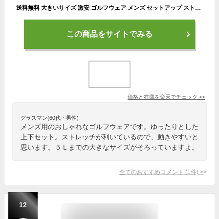
送料無料 大きいサイズ 激安 ゴルフウェア メンズ セットアップ ストレッチ ポンチ素材 スウェット テーラードジャケット スウェットパンツ ジャージ ジャケット 黒 スエット 無地 スポーツ 薄手 伸縮 フォーマル 部屋着 ルームウェア ワークマン プラス ジャージ上下
この商品をサイトでみる
価格と在庫を
楽天
でチェック
>>
グラスマン(60代・男性)
メンズ用のおしゃれなゴルフウェアです。ゆったりとした
上下セット。ストレッチが利いているので、動きやすいと
思います。５Ｌまでの大きなサイズがそろっていますよ。
全てのおすすめコメント
(
1
件)
>
12