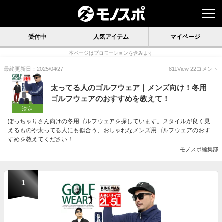
受付中
人気アイテム
マイページ
本ページはプロモーションを含みます
最終更新日：2025/04/27
811
View
22
コメント
太ってる人のゴルフウェア｜メンズ向け！冬用
ゴルフウェアのおすすめを教えて！
決定
ぽっちゃりさん向けの冬用ゴルフウェアを探しています。スタイルが良く見
えるものや太ってる人にも似合う、おしゃれなメンズ用ゴルフウェアのおす
すめを教えてください！
モノスポ編集部
1