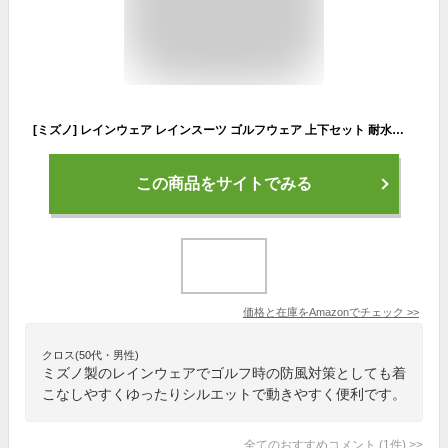
[ミズノ] レインウェア レインスーツ ゴルフウェア 上下セット 耐水圧15,000mm 撥水加工 52MG6A01 メンズ ブラック XL
この商品をサイトでみる
価格と在庫を
Amazon
でチェック
>>
クロス(50代・男性)
ミズノ製のレインウェアでゴルフ時の防風対策としても着
こなしやすくゆったりシルエットで動きやすく便利です。
全てのおすすめコメント
(
1
件)
>