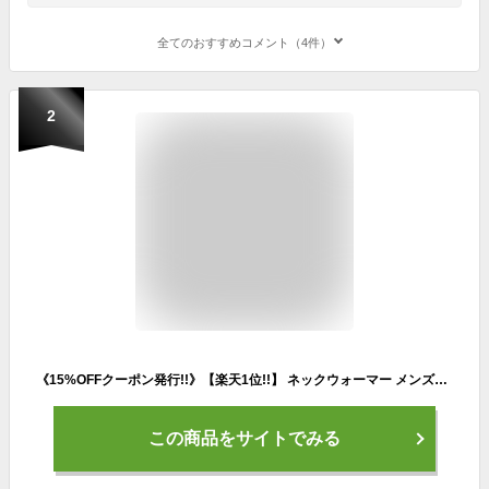
全てのおすすめコメント（4件）
2
《15%OFFクーポン発行!!》【楽天1位!!】 ネックウォーマー メンズスヌード 防寒 マスク メンズ レディース フリース マフラー 帽子 保温 スポーツ マスク ボア スヌード フェイスマスク おしゃれ スノーボード スキー バイク 通勤 冬 プレゼント
この商品をサイトでみる