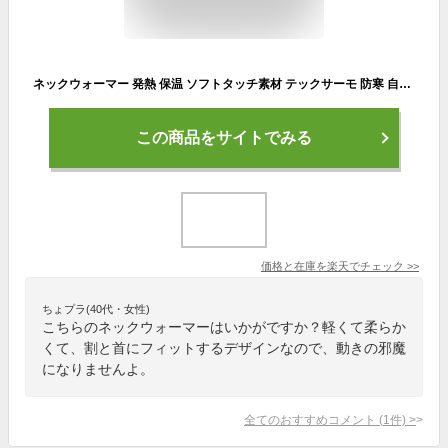
ネックウォーマー 発熱 保温 ソフトタッチ素材 テックサーモ 防寒 自転車 バイク スポーツ 外仕事 おたふく手袋 JW-122 送料無料☆
この商品をサイトでみる
価格と在庫を
楽天
でチェック
>>
ちょプラ(40代・女性)
こちらのネックウォーマーはいかがですか？軽くて柔らか
くて、割と首にフィットするデザインなので、動きの邪魔
になりませんよ。
全てのおすすめコメント
(
1
件)
>