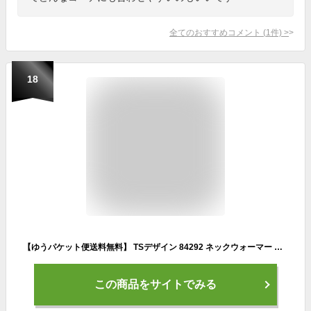
全てのおすすめコメント
(
1
件)
>
18
【ゆうパケット便送料無料】 TSデザイン 84292 ネックウォーマー メンズ レディース 防風性 保温性で暖かい防寒に 風よけ【マイクロフリース素材】 藤和 冬用 tw-84292
この商品をサイトでみる