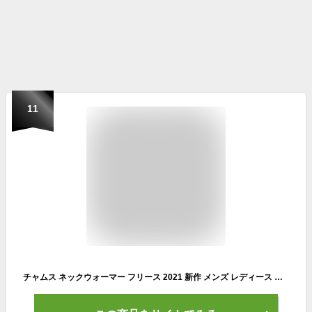
11
チャムス ネックウォーマー フリース 2021 新作 メンズ レディース ネックウォーマー ロング メンズ レディース CHUMS エルモ フリース ブランド バイク 自転車 スノボ ゴルフ かわいい おしゃれ ゆったり CH09-1153 キャンプ 冬キャンプ ファッション 秋 冬 秋冬