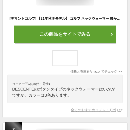
[デサントゴルフ] 【21年秋冬モデル】 ゴルフ ネックウォーマー 暖かい 防寒 DGCSJK51 レディース ブラック FREE サイズ
この商品をサイトでみる
価格と在庫を
Amazon
でチェック
>>
コーヒー三杯(40代・男性)
DESCENTEのボタンタイプのネックウォーマーはいかが
ですか。カラーは3色あります。
全てのおすすめコメント
(
1
件)
>
7