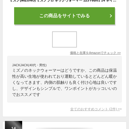
ミズノ(MIZUNO) ミズノプロ ネックウォーマー 12JY6B01 14 ネイビー
この商品をサイトでみる
価格と在庫を
Amazon
でチェック
>>
JACKJACK(40代・男性)
ミズノのネックウォーマーはどうですか、この商品は保温
性が高い生地が使われており運動しているとどんどん暖か
くなってきます、内側の肌触りも良く付け心地は良いです
し、デザインもシンプルで、ワンポイントがカッコいいの
でおススメです
全てのおすすめコメント
(
2
件)
>
14