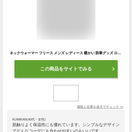
ネックウォーマー フリース メンズ レディース 暖かい 防寒グッズ ロング丈 ネックゲイター 通勤 通学 アウトドア スポーツ 送料無料 通販A15【4Z0346】
この商品をサイトでみる
価格と在庫を
楽天
でチェック
>>
KUMIKAN(40代・女性)
肌触りよく保温性にも優れています。シンプルなデザイン
でどんなコーデにも合わせやすいのもいいです