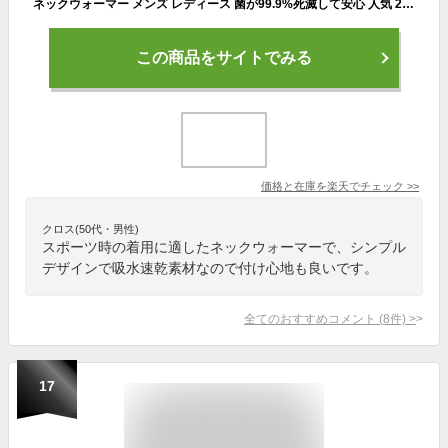
ネックウォーマー メンズ レディース 菌が99.9%死滅して安心 人気 2枚セット フェイスマスク フェイスカバー 吸水速乾 フリース 薄手 登山 スポーツ アウトドア ランニング キャンプ 野球 サッカー テニス サバゲー 春 秋 冬 自転車/バイク/通勤/通学
この商品をサイトでみる
価格と在庫を
楽天
でチェック
>>
クロス(50代・男性)
スポーツ時の着用に適したネックウォーマーで、シンプル
デザインで吸水速乾素材なので付け心地も良いです。
全てのおすすめコメント
(
8
件)
>
17