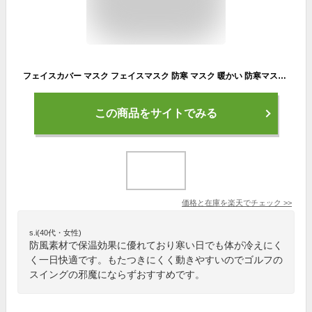
フェイスカバー マスク フェイスマスク 防寒 マスク 暖かい 防寒マスク ネックウォーマー 保温 冬用 防風 ネックガード 防寒対策 首巻き 洗える 日よけマスク レディース メンズ スキー スノーボード アウトドア 登山 旅行 秋 冬
この商品をサイトでみる
価格と在庫を
楽天
でチェック
>>
s.i(40代・女性)
防風素材で保温効果に優れており寒い日でも体が冷えにく
く一日快適です。もたつきにくく動きやすいのでゴルフの
スイングの邪魔にならずおすすめです。