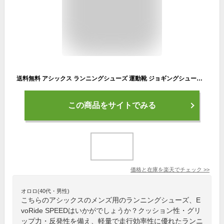
送料無料 アシックス ランニングシューズ 運動靴 ジョギングシューズ メンズ asics エヴォライド スピード EVORIDE SPEED スタンダードラスト 軽量 厚底 マラソン サブ4 トレーニング 陸上 ジム 靴 男性 スポーツシューズ くつ/1011B612-
この商品をサイトでみる
価格と在庫を
楽天
でチェック
>>
オロロ(40代・男性)
こちらのアシックスのメンズ用のランニングシューズ、E
voRide SPEEDはいかがでしょうか？クッション性・グリ
ップ力・反発性を備え、軽量で走行効率性に優れたランニ