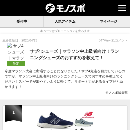
受付中
人気アイテム
マイページ
本ページはプロモーションを含みます
最終更新日：2026/04/13
347
View
21
コメント
サブ4シューズ｜マラソン中上級者向け！ラン
ニングシューズのおすすめを教えて！
決定
今度マラソン大会に出場することになりました！サブ4完走を目指しているの
ですが、マラソン中上級者向けのランニングシューズでおすすめを教えてく
ださい！スピードが出やすいように軽くて、サポート力があるタイプだと助
かります！
モノスポ編集部
1