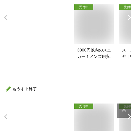
受付中
受付
3000円以内のスニー
スー
カー！メンズ用安い
ヤ｜
スニーカーのおすす
イク
めは？
すす
もうすぐ終了
受付中
受付