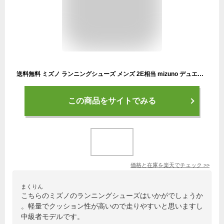
送料無料 ミズノ ランニングシューズ メンズ 2E相当 mizuno デュエルフラッシュ 厚底 マラソン 中級者向け レーシング 陸上 競技 ランシュー トラックレース対応 スポーツシューズ 男性用 靴 くつ/U1GD2360
この商品をサイトでみる
価格と在庫を
楽天
でチェック
>>
まくりん
こちらのミズノのランニングシューズはいかがでしょうか
。軽量でクッション性が高いので走りやすいと思いますし
中級者モデルです。