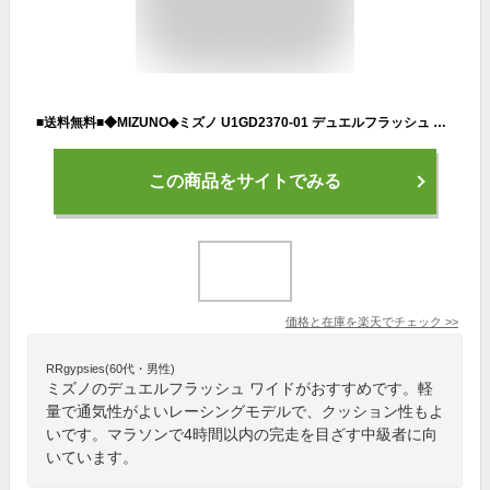
■送料無料■◆MIZUNO◆ミズノ U1GD2370-01 デュエルフラッシュ ワイド(陸上競技)[メンズ][01:ネイビー×シルバー×ブラック]メンズサイズ/部活/駅伝/中距離走/長距離走/マラソン/トラックレース対応【RCP】
この商品をサイトでみる
価格と在庫を
楽天
でチェック
>>
RRgypsies(60代・男性)
ミズノのデュエルフラッシュ ワイドがおすすめです。軽
量で通気性がよいレーシングモデルで、クッション性もよ
いです。マラソンで4時間以内の完走を目ざす中級者に向
いています。