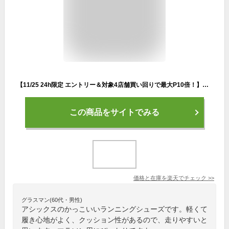
【11/25 24h限定 エントリー＆対象4店舗買い回りで最大P10倍！】アシックス（ASICS）（メンズ）ランニングシューズ GT-2000 11 フラッシュ グリーン 1011B441.300 スニーカー ジョギング トレーニング 安定 軽量 陸上 部活
この商品をサイトでみる
価格と在庫を
楽天
でチェック
>>
グラスマン(60代・男性)
アシックスのかっこいいランニングシューズです。軽くて
履き心地がよく、クッション性があるので、走りやすいと