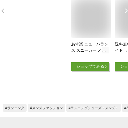
あす楽 ニューバラン
送料無
ス スニーカー メン
イド 
ズ New Balance メン
ーズ 
ズ ランニング シュ
ーズ M
ショップでみる
ショ
ーズ メンズ靴 運動
MAXIM
靴 軽量 幅広 4E ジョ
シマイ
ギング マラソン ス
グ ジ
ニーカー ME420 お
ーキン
しゃれ 送料無料 父
軽量 幅
の日 スニーカー 幅
シュー
広 ギフト プレゼン
マイザ
ランニング
メンズファッション
ランニングシューズ（メンズ）
ト 軽量 スニーカー
K1GA2
メンズ
K1GA2