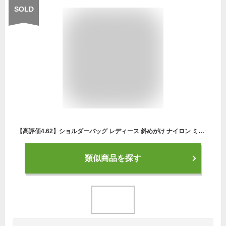
SOLD
【高評価4.62】ショルダーバッグ レディース 斜めがけ ナイロン ミニ ママ 大容量 軽量 斜め掛け おしゃれ カラフル ミニショルダーバッグ 通勤 通学 大人 旅行バッグ 肩掛け サブバッグ お出かけ 夏休み かわいい ポケット沢山
類似商品を探す