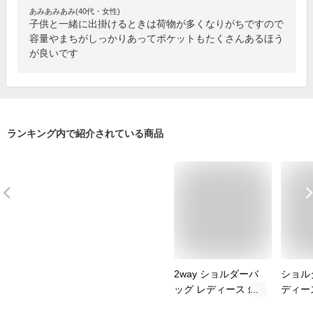
あみあみあみ(40代・女性)
子供と一緒に出掛けるときは荷物が多くなりがちですので
容量やまちがしっかりあってポケットもたくさんあるほう
が良いです
ランキング内で紹介されている商品
2way ショルダーバ
ショル
ッグ レディース 斜
ディー
めがけ 大人 大きめ
大人 旅