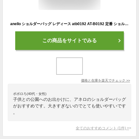
anello ショルダーバッグ レディース atb0192 AT-B0192 定番 ショルダーバッグ 大きめ anello アネロ 2way 小さめ 軽い ミニ ウエストバック ウエストバッグ ボディバック ボディバッグ ショルダーバック かわいい
この商品をサイトでみる
価格と在庫を
楽天
でチェック
>>
ポポロろ(40代・女性)
子供との公園へのお出かけに、アネロのショルダーバッグ
がおすすめです。大きすぎないのでとても使いやすいです
。
全てのおすすめコメント
(
1
件)
>