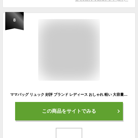
8
ママバッグ リュック 好評 ブランド レディース おしゃれ 軽い 大容量 無地 シンプル 大人 かわいい ママリュック マザーズリュック プレゼント ショルダーバッグ 3way 黒 ブラック トート 出産準備 マザーズバッグ ママバック デイバッグ デイバッグ
この商品をサイトでみる