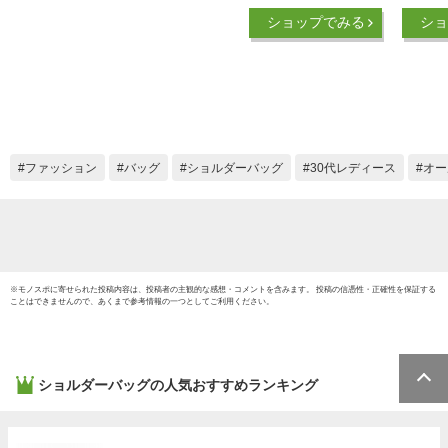
軽い かわいい A4 レ
イロン 
ショップでみる
ショ
ザー 通勤 通学 シン
おしゃ
プル 小さめ ミニ シ
国 軽
ョルダー 通勤バッグ
撥水 
ポケット たくさん
女子高
バッグ 大容量 マザ
ーズバッグ ママ 軽
量 ママバッグ 可愛
ファッション
バッグ
ショルダーバッグ
30代レディース
オー
い 黒 合皮 ポケット
旅行
※
モノスポ
に寄せられた投稿内容は、投稿者の主観的な感想・コメントを含みます。 投稿の信憑性・正確性を保証する
ことはできませんので、あくまで参考情報の一つとしてご利用ください。
ショルダーバッグ
の人気おすすめランキング