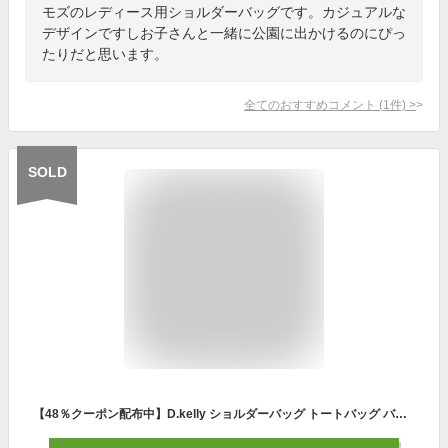
モズのレディース用ショルダーバッグです。カジュアルな
デザインですしお子さんと一緒に公園に出かけるのにぴっ
たりだと思います。
全てのおすすめコメント
(
1
件)
>
SOLD
【48％クーポン配布中】D.kelly ショルダーバッグ トートバッグ バッグ 2way 3way ハンドバッグ フロントハンド レディース カバン 鞄 ショルダー 肩掛け 大容量 ペア マザーズバッグ ナチュラル ママ 通勤 通学 大人 大きめ 送料無料 a4 a5