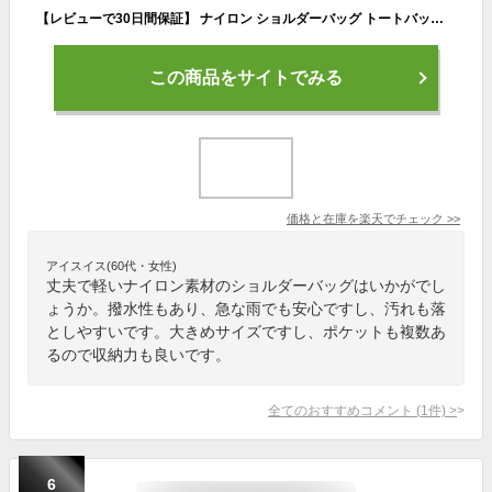
【レビューで30日間保証】 ナイロン ショルダーバッグ トートバッグ おしゃれ ボストンバッグ 大容量 修学旅行 軽量 旅行 旅行バッグ きれいめ 斜め掛け 大人 マザーズバッグ レディース 斜めがけ 軽い 通勤バッグ 大きめ 2way A4 肩掛け バッグ 撥水 通勤 通学 あす楽 td
この商品をサイトでみる
価格と在庫を
楽天
でチェック
>>
アイスイス(60代・女性)
丈夫で軽いナイロン素材のショルダーバッグはいかがでし
ょうか。撥水性もあり、急な雨でも安心ですし、汚れも落
としやすいです。大きめサイズですし、ポケットも複数あ
るので収納力も良いです。
全てのおすすめコメント
(
1
件)
>
6