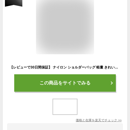
【レビューで30日間保証】 ナイロン ショルダーバッグ 軽量 きれいめ ブランド 斜め掛け 大人 大容量 マザーズバッグ レディース 斜めがけ 軽い 2way 通勤バッグ 大きめ 小さめ ミニ 収納 超軽量 ファスナー付き 丈夫 ママバッグ 通勤 女性 プレゼント 旅行 あす楽 td
この商品をサイトでみる
価格と在庫を
楽天
でチェック
>>