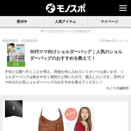
受付中
人気アイテム
マイページ
本ページはプロモーションを含みます
最終更新日：2026/06/29
311
View
20
コメント
30代ママ向けショルダーバッグ｜人気のショル
ダーバッグのおすすめを教えて！
決定
子供と公園へ行くことが増え、荷物を何に入れていくかいつも迷います。シ
ョルダーバッグは動きやすく便利だと聞いたので、購入したいです。30代マ
マ向けの人気ショルダーバッグのおすすめを教えてください！
モノスポ編集部
1