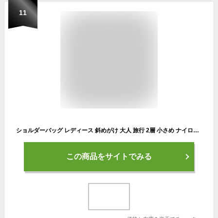
11
ショルダーバッグ レディース 斜めがけ 大人 旅行 2層 小さめ ナイロン anello アネロ おしゃれ 可愛い 韓国 軽い カジュアル 撥水 黒 ママバッグ 女子高生
この商品をサイトでみる