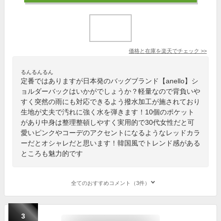
価格と在庫を
楽天
でチェック
>>
るんるんるん
定番ではありますが日本発のバッグブランド【anello】シ
ョルダーバックはいかがでしょうか？軽量なので背負いや
すく突然の雨にも対応できるよう撥水加工が施されており
生地が丈夫で汚れに強く水を弾きます！10個のポケット
があり中身は整理整頓しやすく実用的で30代女性だと可
愛いピンクやコーデのアクセントになるようなレッドカラ
ーだとオシャレだと思います！韓国風でトレンド感がある
ところも魅力的です
全てのおすすめコメント（3件）
3