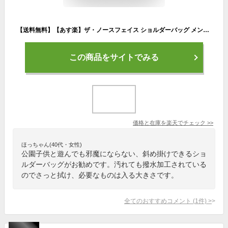
【送料無料】【あす楽】ザ・ノースフェイス ショルダーバッグ メンズ レディース エスケープショルダーポーチ NM82232 ショルダーバッグ 円形 バッグ 斜め掛け アウトドア キャンプ スポーツ カジュアル 撥水 エコバッグ グランドシート 5L THE NORTH FACE evid
この商品をサイトでみる
価格と在庫を
楽天
でチェック
>>
ほっちゃん(40代・女性)
公園子供と遊んでも邪魔にならない、斜め掛けできるショ
ルダーバッグがお勧めです。汚れても撥水加工されている
のでさっと拭け、必要なものは入る大きさです。
全てのおすすめコメント
(
1
件)
>