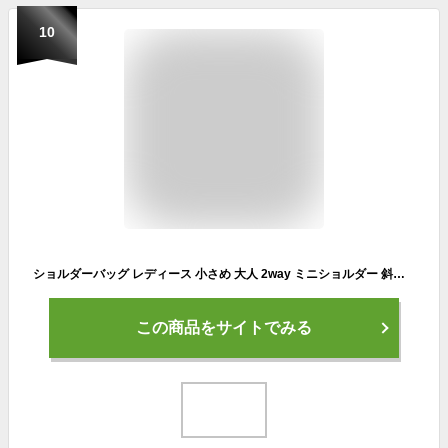
10
ショルダーバッグ レディース 小さめ 大人 2way ミニショルダー 斜めがけ かわいい ママ マザーズバッグ ショルダー お財布 お財布ポシェット バッグ ポケット たくさん スマホ ポーチ サコッシュ 撥水 お財布バッグ おしゃれ コンパクト
この商品をサイトでみる