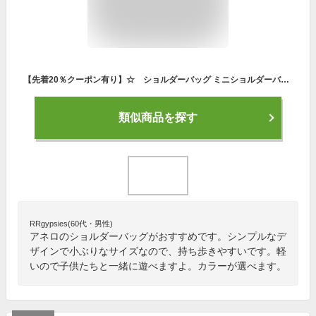
【先着20％クーポン有り】☆ ショルダーバッグ ミニショルダーバッグ アネロ 斜め掛け レディース メンズ ガールズ ママバッグ パパバッグ A5 大人 旅行バッグ 軽量 シンプル カジュアル【送料無料】QM3
類似商品を探す
RRgypsies(60代・男性)
アネロのショルダーバッグがおすすめです。シンプルなデ
ザインで小ぶりなサイズなので、持ち歩きやすいです。軽
いので子供たちと一緒に遊べますよ。カラーが選べます。