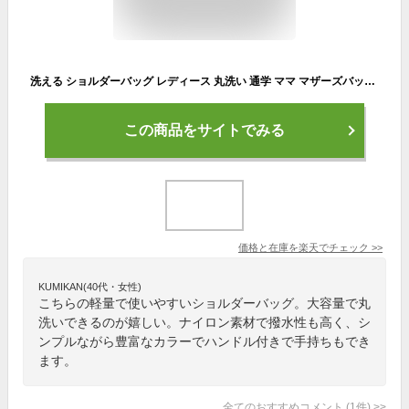
洗える ショルダーバッグ レディース 丸洗い 通学 ママ マザーズバッグ バッグ ナイロン おしゃれ 大人 かわいい 通勤 軽量 レガートラルゴ 韓国 女子 ピンク 黒 可愛い シンプル 白
この商品をサイトでみる
価格と在庫を
楽天
でチェック
>>
KUMIKAN(40代・女性)
こちらの軽量で使いやすいショルダーバッグ。大容量で丸
洗いできるのが嬉しい。ナイロン素材で撥水性も高く、シ
ンプルながら豊富なカラーでハンドル付きで手持ちもでき
ます。
全てのおすすめコメント
(
1
件)
>