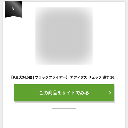
8
【P最大34.5倍 | ブラックフライデー】 アディダス リュック 通学 26L B4 adidas 女子 男子 ボックス型 リュックサック メンズ レディース 中学生 高校生 女子高生 ボックスリュック スポーツリュック 通学リュック スポーツ 小さめ スクエア 67921
この商品をサイトでみる