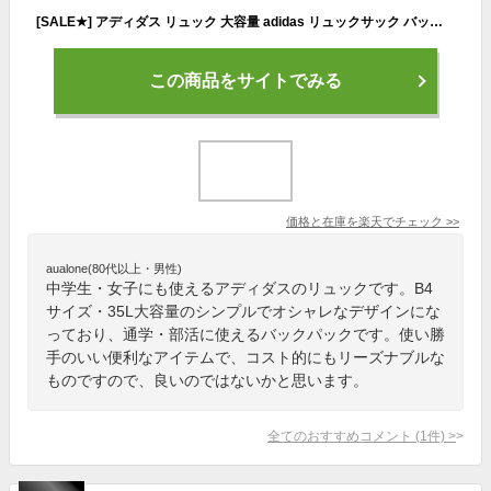
[SALE★] アディダス リュック 大容量 adidas リュックサック バックパック デイパック バッグ レディース 女性 女の子 スタンダード 通勤 通学 通勤用 通学用 女子 スポーツ 学生 部活 A4 B4 ブラック 中学生 高校生 大学生 シンプル ロゴ 無地 流行 63527
この商品をサイトでみる
価格と在庫を
楽天
でチェック
>>
aualone(80代以上・男性)
中学生・女子にも使えるアディダスのリュックです。B4
サイズ・35L大容量のシンプルでオシャレなデザインにな
っており、通学・部活に使えるバックパックです。使い勝
手のいい便利なアイテムで、コスト的にもリーズナブルな
ものですので、良いのではないかと思います。
全てのおすすめコメント
(
1
件)
>