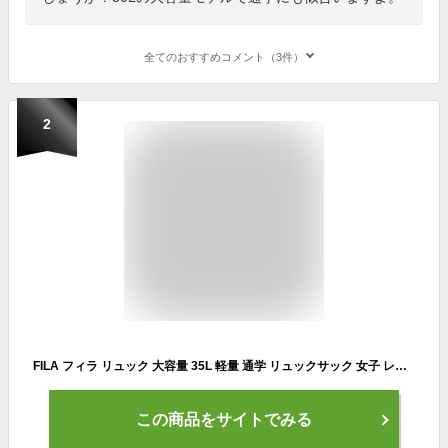
全てのおすすめコメント（3件）
2
FILA フィラ リュック 大容量 35L 軽量 通学 リュックサック 女子 レディース メンズ 2層式 バックパック a4 b4 対応 多収納 PC収納 修学旅行 部活 中学生 高校生 入学祝い 入学準備 スポーツブランド アウトドア 黒 紺 白 正規品 karlas別注
この商品をサイトでみる