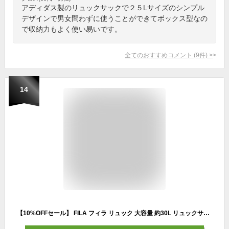
アディダス製のリュックサックで２５Lサイズのシンプル
デザインで男女問わずに使うことができてボックス型なの
で収納力もよく使い易いです。
全てのおすすめコメント
(
9
件)
>
14
【10%OFFセール】 FILA フィラ リュック 大容量 約30L リュックサック 通学 レディース メンズ 高校生 学生 女子 女の子 通勤 大人 3層式 バックパック 筆記体ロゴ おしゃれ かわいい アウトドア a4 b4 軽量 軽い 旅行 スポーツリュック ブランド 黒 karlas別注