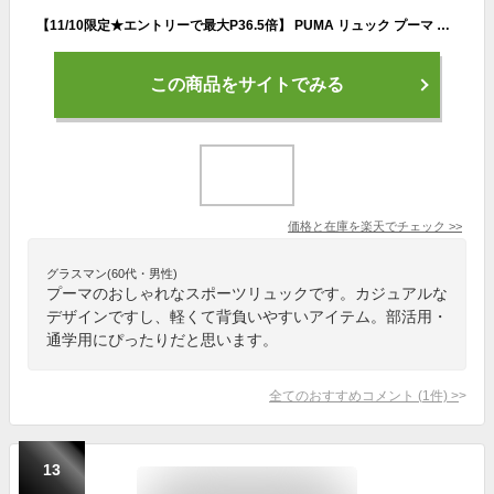
【11/10限定★エントリーで最大P36.5倍】 PUMA リュック プーマ B4 35L メンズ レディース 大容量 通学 リュックサック バックパック スポーツリュック 通学リュック スポーツブランド 軽い 軽量 男子 女子 高校生 中学生 スポーツ TEAMFINAL 79266
この商品をサイトでみる
価格と在庫を
楽天
でチェック
>>
グラスマン(60代・男性)
プーマのおしゃれなスポーツリュックです。カジュアルな
デザインですし、軽くて背負いやすいアイテム。部活用・
通学用にぴったりだと思います。
全てのおすすめコメント
(
1
件)
>
13