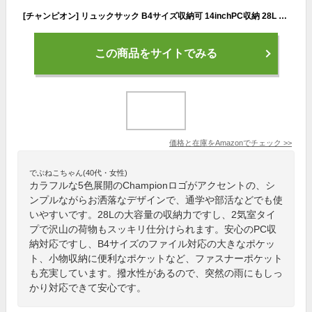
[チャンピオン] リュックサック B4サイズ収納可 14inchPC収納 28L 2気室 通学 スクールリュック スクールバッグ No.67502 ルクバーA レディース ブラック/ピンク(23年Newカラー)
この商品をサイトでみる
価格と在庫を
Amazon
でチェック
>>
でぶねこちゃん(40代・女性)
カラフルな5色展開のChampionロゴがアクセントの、シ
ンプルながらお洒落なデザインで、通学や部活などでも使
いやすいです。28Lの大容量の収納力ですし、2気室タイ
プで沢山の荷物もスッキリ仕分けられます。安心のPC収
納対応ですし、B4サイズのファイル対応の大きなポケッ
ト、小物収納に便利なポケットなど、ファスナーポケット
も充実しています。撥水性があるので、突然の雨にもしっ
かり対応できて安心です。