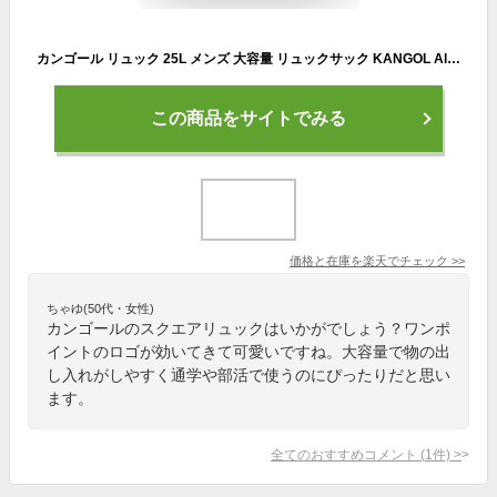
カンゴール リュック 25L メンズ 大容量 リュックサック KANGOL Alterna オルタナ 250-1291 デイパック バックパック スクエアリュック レディース 男女兼用 学生 大学生 高校生 中学生 B4 A4 PC収納 通勤 通学 旅行 軽量 抗菌 防臭 ブランド オシャレ カジュアル 人気
この商品をサイトでみる
価格と在庫を
楽天
でチェック
>>
ちゃゆ(50代・女性)
カンゴールのスクエアリュックはいかがでしょう？ワンポ
イントのロゴが効いてきて可愛いですね。大容量で物の出
し入れがしやすく通学や部活で使うのにぴったりだと思い
ます。
全てのおすすめコメント
(
1
件)
>