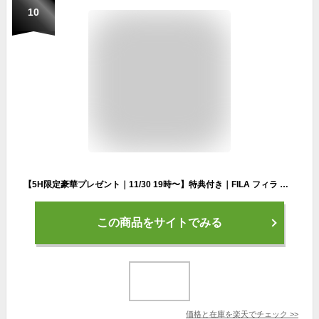
10
【5H限定豪華プレゼント｜11/30 19時〜】特典付き｜FILA フィラ リュック 33L 通学 男子 女子 高校生 中学生 大容量 韓国 撥水 メンズ レディース スポーツブランド 7745
この商品をサイトでみる
価格と在庫を
楽天
でチェック
>>