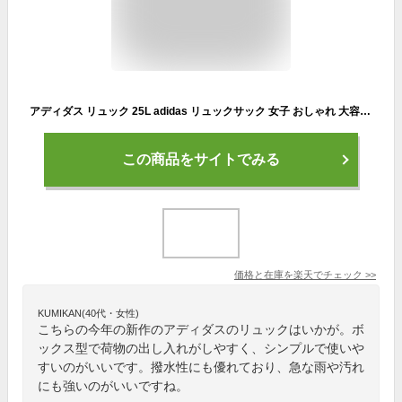
アディダス リュック 25L adidas リュックサック 女子 おしゃれ 大容量 通学 中学生 高校生 大学生 2023新作 ニューモデル スクエアリュック メンズ レディース 通勤 撥水 男子 大人 スクールバッグ BOX型 ボックス 男女兼用 A4 B4 学校 人気 67881
この商品をサイトでみる
価格と在庫を
楽天
でチェック
>>
KUMIKAN(40代・女性)
こちらの今年の新作のアディダスのリュックはいかが。ボ
ックス型で荷物の出し入れがしやすく、シンプルで使いや
すいのがいいです。撥水性にも優れており、急な雨や汚れ
にも強いのがいいですね。