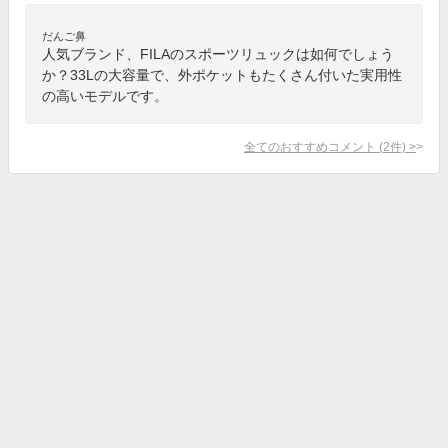
だんご鼻
人気ブランド、FILAのスポーツリュックは如何でしょう
か？33Lの大容量で、外ポケットもたくさん付いた実用性
の高いモデルです。
全てのおすすめコメント
(
2
件)
>