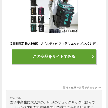
【2日間限定 最大36倍】 ノベルティ付 フィラ リュック メンズ レディース 大容量 FILA バック ブランド おしゃれ 通学 学生 軽量 軽い 丈夫 PC シンプル 黒 女子 男子 ボックス型 スクエア 撥水 A4 B4 30L 別注カラー 7577 7714
この商品をサイトでみる
価格と在庫を
楽天
でチェック
>>
だんご鼻
女子中高生に大人気の、FILAのリュックサックは如何で
しょうか？30Lの大容量モデルで通学にも似合いますよ。