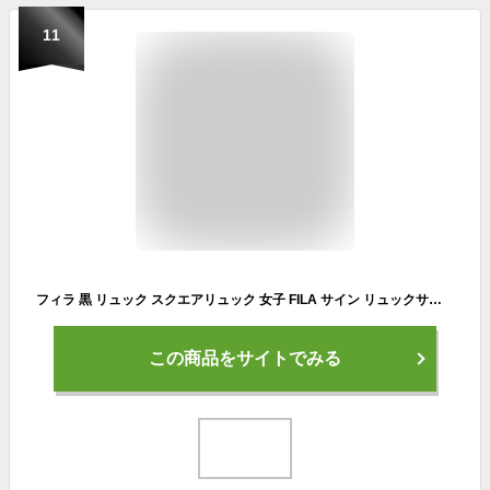
11
フィラ 黒 リュック スクエアリュック 女子 FILA サイン リュックサック バックパック デイパック 30L B4 A4 メンズ レディース 男女兼用 ジュニア 学生 高校生 中学生 タウン 通勤 通学 スポーツ 部活 旅行 撥水 PC収納 軽量 おしゃれ カジュアル ブランド 人気 7762
この商品をサイトでみる