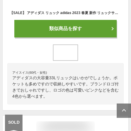
【SALE】 アディダス リュック adidas 2023 春夏 新作 リュックサック 通学 大容量 33L レディース メンズ 男女兼用 スクエア スクエアリュック 大きめ 男子 女子 学生 部活 A4 B4 ブラック 学校 中学 高校 大学 通勤 通勤用 PC タブレット 撥水 67892
類似商品を探す
アイスイス(60代・女性)
アディダスの大容量33Lリュックはいかがでしょうか。ポ
ケットも多めですので収納しやすいです。ブランドロゴ付
きでおしゃれですし、ロゴの色は可愛いピンクなどを含む
4色から選べます。
SOLD