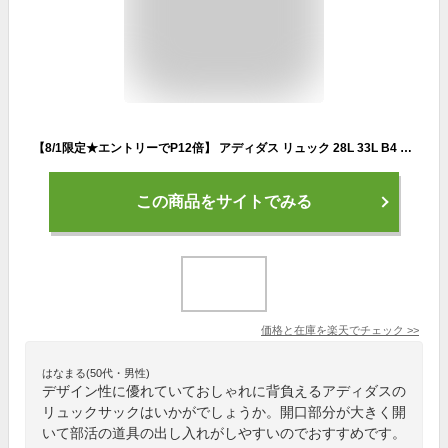
【8/1限定★エントリーでP12倍】 アディダス リュック 28L 33L B4 A4 adidas 通学 女子 男子 リュックサック レディース メンズ 中学生 高校生 女子高生 容量拡張 スポーツリュック 通学リュック スポーツ 大容量 シンプル 黒 無地 68561
この商品をサイトでみる
価格と在庫を
楽天
でチェック
>>
はなまる(50代・男性)
デザイン性に優れていておしゃれに背負えるアディダスの
リュックサックはいかがでしょうか。開口部分が大きく開
いて部活の道具の出し入れがしやすいのでおすすめです。