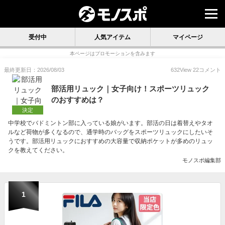
受付中
人気アイテム
マイページ
本ページはプロモーションを含みます
最終更新日：2026/08/03
632
View
22
コメント
部活用リュック｜女子向け！スポーツリュック
のおすすめは？
決定
中学校でバドミントン部に入っている娘がいます。部活の日は着替えやタオ
ルなど荷物が多くなるので、通学時のバッグをスポーツリュックにしたいそ
うです。部活用リュックにおすすめの大容量で収納ポケットが多めのリュッ
クを教えてください。
モノスポ編集部
1