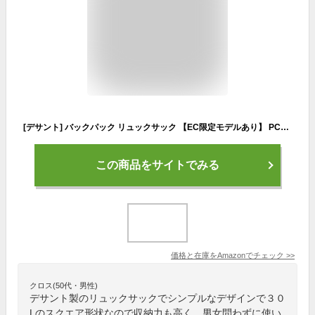
[デサント] バックパック リュックサック 【EC限定モデルあり】 PCポケット 再帰反射 30L 通勤 通学 部活 MOVESPORT BKBL
この商品をサイトでみる
価格と在庫を
Amazon
でチェック
>>
クロス(50代・男性)
デサント製のリュックサックでシンプルなデザインで３０
Lのスクエア形状なので収納力も高く、男女問わずに使い