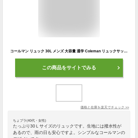
コールマン リュック 30L メンズ 大容量 通学 Coleman リュックサック レディース 通勤 ブランド女性 男性 WALKER ウォーカー WALKER SQUARE BACKPACK スクエアリュック ウォーカースクエアバックパック デイパック B4 PC収納 旅行 アウトドア 男女兼用 撥水 鞄
この商品をサイトでみる
価格と在庫を
楽天
でチェック
>>
ちょプラ(40代・女性)
たっぷり30Ｌサイズのリュックです。生地には撥水性が
あるので、雨の日も安心ですよ。シンプルなコールマンの