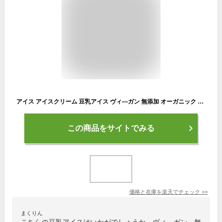
アイス アイスクリーム 豆乳アイス ヴィ—ガン 無添加 オーガニック ハロウィン プレゼント ギフト お取り寄せスイーツ 食べ物 のし 対応 お誕生日 内祝 出産祝い お返し 低カロリー お菓子 ジェラート12個 100ml / SOY GeLA! ソイジェラ
この商品をサイトでみる
価格と在庫を
楽天
でチェック
>>
まくりん
こちらの豆乳アイスはいかがでしょうか。ヴィ—ガン、無