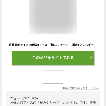
[阿蘇天然アイス] 無添加アイス 「極みシリーズ」 (乳/卵 アレルギーフリー) 6個セット (いちご、玄米、トマト、梅、ブルーベリー) /無添加 アイスクリーム 熊本県阿蘇市 お取り寄せスイーツ こだわり 自家製 低カロリー 子供 こども
この商品をサイトでみる
価格と在庫を
楽天
でチェック
>>
RRgypsies(60代・男性)
阿蘇天然アイスの「極みシリーズ」がおすすめです。無添