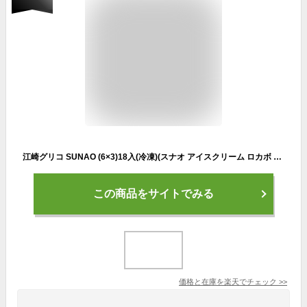
江崎グリコ SUNAO (6×3)18入(冷凍)(スナオ アイスクリーム ロカボ 低糖質 糖質オフ 熨斗対応 母の日 父の日)(Y80) (3つ選んで、本州一部冷凍送料無料)
この商品をサイトでみる
価格と在庫を
楽天
でチェック
>>