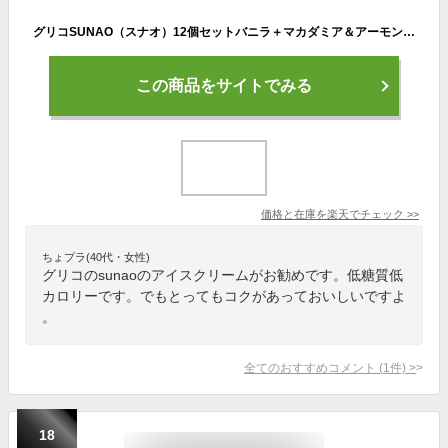
グリコSUNAO（スナオ）12個セットバニラ＋マカダミア＆アーモンドセット120ml×12個（各6個）北海道沖縄離島は配送料追加
この商品をサイトでみる
価格と在庫を
楽天
でチェック
>>
ちょプラ(40代・女性)
グリコのsunaoのアイスクリームがお勧めです。低糖質低
カロリーです。でもとってもコクがあっておいしいですよ
。
全てのおすすめコメント
(
1
件)
>
18