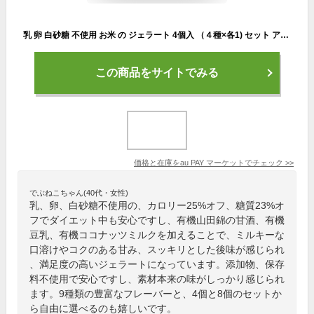
乳 卵 白砂糖 不使用 お米 の ジェラート 4個入 （４種×各1) セット アイス 低糖質 低カロリー スイーツ ヴィーガン 豆乳 甘酒 天然麹
この商品をサイトでみる
価格と在庫を
au PAY マーケット
でチェック
>>
でぶねこちゃん(40代・女性)
乳、卵、白砂糖不使用の、カロリー25%オフ、糖質23%オ
フでダイエット中も安心ですし、有機山田錦の甘酒、有機
豆乳、有機ココナッツミルクを加えることで、ミルキーな
口溶けやコクのある甘み、スッキリとした後味が感じられ
、満足度の高いジェラートになっています。添加物、保存
料不使用で安心ですし、素材本来の味がしっかり感じられ
ます。9種類の豊富なフレーバーと、4個と8個のセットか
ら自由に選べるのも嬉しいです。