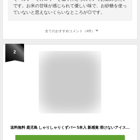
です。お米の甘味が感じられて優しい味で、お砂糖を使っ
ていないと思えないくらいなところが◎です。
全てのおすすめコメント（4件）
2
送料無料 鹿児島 しゃりしゃりくずバー 5本入 新感覚 溶けないアイス アイス キャンデー アイスキャンデー アイスキャンディー スティック ギフト ゼリーシャーベット いちご ブルーベリー みかん パイン 抹茶大納言 デザート 低カロリー ご当地 祝い 内祝い お中元 御中元