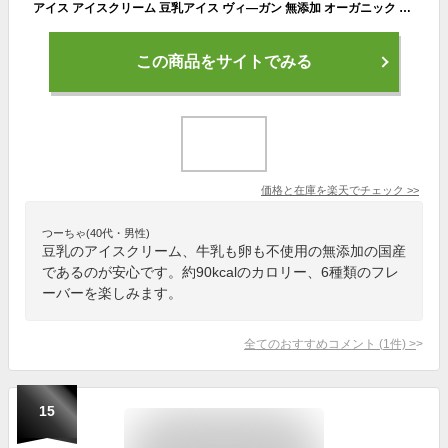
アイス アイスクリーム 豆乳アイス ヴィ—ガン 無添加 オーガニック ハロウィン プレゼント ギフト お取り寄せスイーツ 食べ物 のし 対応 お誕生日 内祝 出産祝い お返し 低カロリー お菓子 ジェラート12個 80ml K and Son's Ice
この商品をサイトでみる
価格と在庫を
楽天
でチェック
>>
つーちゃ(40代・男性)
豆乳のアイスクリーム、牛乳も卵も不使用の無添加の国産
であるのが安心です。約90kcalのカロリー、6種類のフレ
ーバーを楽しみます。
全てのおすすめコメント
(
1
件)
>
15