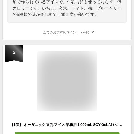
加で作られているアイスで、牛乳も卵も使っておらず、低
カロリーです。いちご、玄米、トマト、梅、ブルーベリー
の5種類の味が楽しめて、満足度が高いです。
全てのおすすめコメント（2件）
5
【1個】 オーガニック 豆乳 アイス 業務用 1,000mL SOY GeLA! / ジェラート スイーツ ギフト プレゼント 無添加 低カロリー ギルトフリー ビーガン 牛乳 卵 不使用 レストラン カフェ 豆乳アイス ヴィーガン パーティー