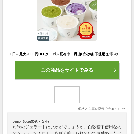
1日～最大2000円OFFクーポン配布中！乳 卵 白砂糖 不使用 お米 の ジェラート 4個入 （4種×各1個）セット | アイス 低糖質 低カロリー スイーツ ヴィーガン 豆乳 甘酒 天然麹 アレルゲンフリー ギルトフリー ヘルシー ギフト
この商品をサイトでみる
価格と在庫を
楽天
でチェック
>>
LemonSoda(50代・女性)
お米のジェラートはいかがでしょうか。白砂糖不使用なの
でヘルシーでカロリーを低く抑えられていてお勧めしたい