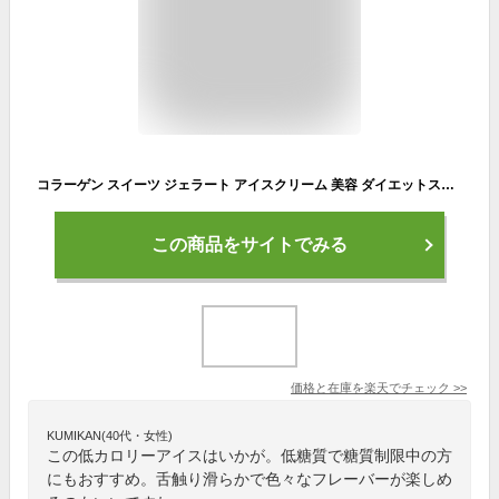
コラーゲン スイーツ ジェラート アイスクリーム 美容 ダイエットスイーツ 糖質制限 アイス 低カロリー お取り寄せ スイーツ タンパク質 送料無料 プレゼント 贈り物 健康 チョコレート ミックスベリー 抹茶 ゴマ ナッツ ヨーグルト 人気 ギフト おしゃれ 夜食 間食 お菓子
この商品をサイトでみる
価格と在庫を
楽天
でチェック
>>
KUMIKAN(40代・女性)
この低カロリーアイスはいかが。低糖質で糖質制限中の方
にもおすすめ。舌触り滑らかで色々なフレーバーが楽しめ