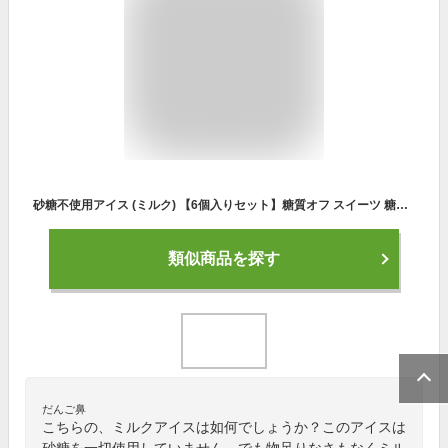
砂糖不使用アイス (ミルク) 【6個入りセット】糖質オフ スイーツ 糖質制限ダイエット アイスクリーム糖質制限 スイーツ 低糖質 スイーツ 糖質カット ダイエット食品 ダイエットフード スイーツ 低カロリー コントロール 食品 糖質制限 おやつ ダイエット アイス
類似商品を探す
だんご鼻
こちらの、ミルクアイスは如何でしょうか？このアイスは
砂糖を一切使用していません。でも物足りなさもなくミル