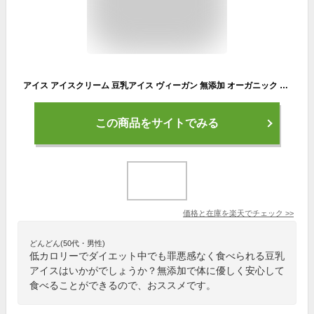
アイス アイスクリーム 豆乳アイス ヴィーガン 無添加 オーガニック ハロウィン プレゼント ギフト お取り寄せスイーツ 食べ物 のし 対応 お誕生日 内祝 出産祝い お返し 低カロリー お菓子 ジェラート9個 100ml 秋味 安納芋 甘栗 くりりんかぼちゃ
この商品をサイトでみる
価格と在庫を
楽天
でチェック
>>
どんどん(50代・男性)
低カロリーでダイエット中でも罪悪感なく食べられる豆乳
アイスはいかがでしょうか？無添加で体に優しく安心して
食べることができるので、おススメです。