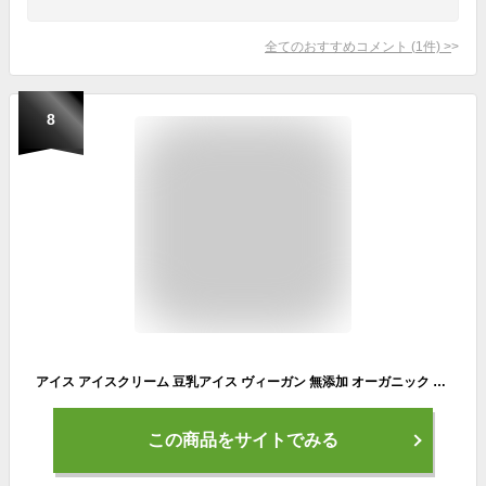
全てのおすすめコメント
(
1
件)
>
8
アイス アイスクリーム 豆乳アイス ヴィーガン 無添加 オーガニック ハロウィン プレゼント ギフト お取り寄せスイーツ 食べ物 のし 対応 お誕生日 内祝 出産祝い お返し 低カロリー お菓子 ジェラート9個 100ml / SOY GeLA! ソイジェラ
この商品をサイトでみる