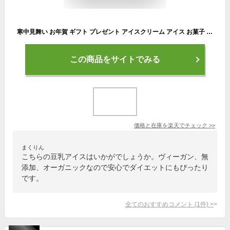
寒中見舞い お年賀 ギフト プレゼント アイスクリーム アイス お菓子 豆乳アイス ヴィーガン 無添加 オーガニック お取り寄せスイーツ 食べ物 のし 対応 お誕生日 内祝 出産祝い お返し 低カロリー ジェラート 6個 80ml K and Son's Ice
この商品をサイトでみる
価格と在庫を
楽天
でチェック
>>
まくりん
こちらの豆乳アイスはいかがでしょうか。ヴィーガン、無
添加、オーガニックなので安心でダイエットにもぴったり
です。
全てのおすすめコメント
(
1
件)
>