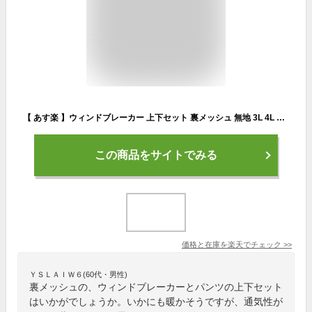
【 あす楽 】ウィンドブレーカー 上下セット 裏メッシュ 無地 3L 4L メンズ 紳士 レディース 薄手 メッシュ 野球 テニス ゴルフ ジャージ シャカシャカ シャカパン ジョギング ランニング 運動 ジム 秋 冬 部屋着 暖かい セットアップ 大きいサイズ XXL 3XL ランニングウェア
この商品をサイトでみる
価格と在庫を
楽天
でチェック
>>
ＹＳＬＡＩＷ６(60代・男性)
裏メッシュの、ウィンドブレーカーとパンツの上下セット
はいかがでしょうか。いかにも暖かそうですが、通気性が