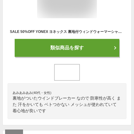
SALE 50%OFF YONEX ヨネックス 裏地付ウィンドウォーマーシャツ 裏地付ウィンドウォーマーパンツ（フィットスタイル）上下セット セットアップ ウィンドブレーカー ソフトテニス バドミントン ウェア 移動着 防寒着 70089Y/80089Y [ユニセックス：男女兼用]あす楽
類似商品を探す
あみあみあみ(40代・女性)
裏地がついたウインドブレーカー なので 防寒性が高く ま
た 汗をかいても ベトつかない メッシュが使われていて
着心地が良いです