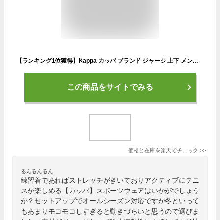
【ランキング1位獲得】Kappa カッパ ブランド ジャージ 上下 メンズ 大きいサイズ スポーツウェア ランニングウェア トレーニングウェア 別注 セットアップ パーカー ストレッチ 切替 春 夏 秋 冬 白 赤 青 黒 4L 5L 6L MRU
この商品をサイトでみる
価格と在庫を
楽天
でチェック
>>
るんるんるん
練習着であればストレッチがきいておりアクティブにテニ
スが楽しめる【カッパ】スポーツウェアはいかがでしょう
か？セットアップでオールシーズン対応ですが冬といって
もあまりモコモコしすぎると動きづらいと思うので選びま