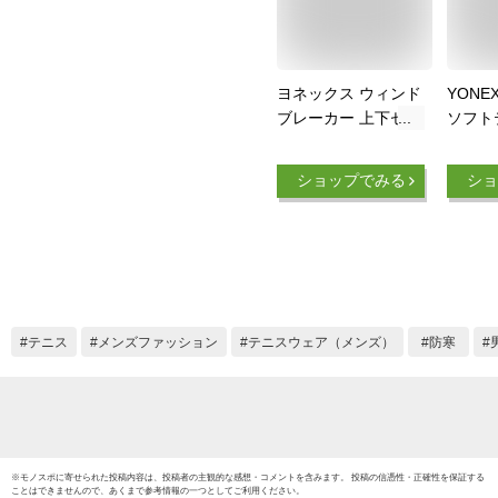
ヨネックス ウィンド
YONE
ブレーカー 上下セッ
ソフト
ト 70069 80069 裏
バドミ
地付ウィンドウォー
裏地付
ショップでみる
ショ
マーシャツ・パンツ
ーマー
メンズ ユニセックス
マーパ
2020AW 2020秋冬
ト ウ
防寒 あったか 寒さ
ー 移
対策
［7008
ニセッ
用]
テニス
メンズファッション
テニスウェア（メンズ）
防寒
※
モノスポ
に寄せられた投稿内容は、投稿者の主観的な感想・コメントを含みます。 投稿の信憑性・正確性を保証する
ことはできませんので、あくまで参考情報の一つとしてご利用ください。