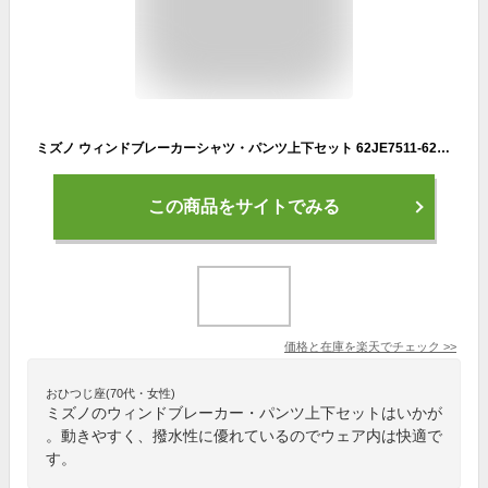
ミズノ ウィンドブレーカーシャツ・パンツ上下セット 62JE7511-62JF7511 バドミントン テニス ウエア 長袖 メンズ ユニセックス mizuno 2017AW 防寒 寒さ対策 m2off
この商品をサイトでみる
価格と在庫を
楽天
でチェック
>>
おひつじ座(70代・女性)
ミズノのウィンドブレーカー・パンツ上下セットはいかが
。動きやすく、撥水性に優れているのでウェア内は快適で
す。