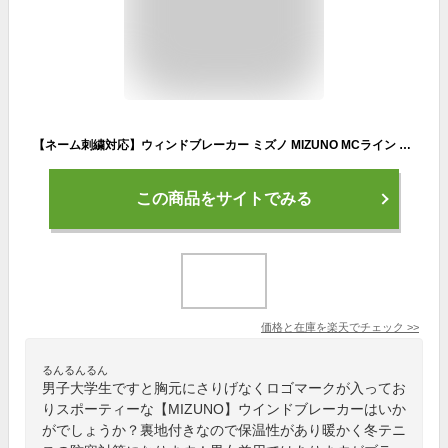
【ネーム刺繍対応】ウィンドブレーカー ミズノ MIZUNO MCライン ブレスサーモウォーマージャケット＆パンツ 上下セット 32MEC631-32MFC631 ユニセックス 男女兼用 ウィンドブレーカー 上下組 防寒 暖かい 軟式テニス バトミントン ウィンドブレーカー 上下組 男女兼用
この商品をサイトでみる
価格と在庫を
楽天
でチェック
>>
るんるんるん
男子大学生ですと胸元にさりげなくロゴマークが入ってお
りスポーティーな【MIZUNO】ウインドブレーカーはいか
がでしょうか？裏地付きなので保温性があり暖かく冬テニ