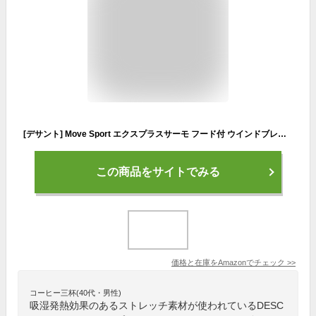
[デサント] Move Sport エクスプラスサーモ フード付 ウインドブレーカージャケット・パンツ上下セット DMMQJF34/DMMQJG34 裏地：トリコット起毛 (RDxNV レッドｘネイビー, O)
この商品をサイトでみる
価格と在庫を
Amazon
でチェック
>>
コーヒー三杯(40代・男性)
吸湿発熱効果のあるストレッチ素材が使われているDESC