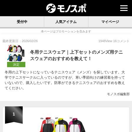
受付中
人気アイテム
マイページ
本ページはプロモーションを含みます
最終更新日：2026/02/26
1948
View
16
コメント
冬用テニスウェア｜上下セットのメンズ用テニ
スウェアのおすすめを教えて！
決定
冬用の上下セットになっているテニスウェア（メンズ）を探しています。大
学でテニスサークルに入っているのですが、寒い季節向けの練習着を持って
いないので、購入したいです。防寒ができるテニスウェアのおすすめを教え
てください。
モノスポ編集部
1