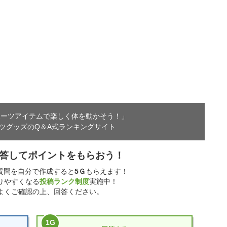
ポーツアイテムで
楽しく体を動かそう！」
ツグッズのQ＆A式ランキングサイト
答してポイントをもらおう！
 質問を自分で作成すると
5
Ｇ
もらえます！
りやすくなる
投稿ランク制度
実施中！
よくご確認の上、回答ください。
1
G