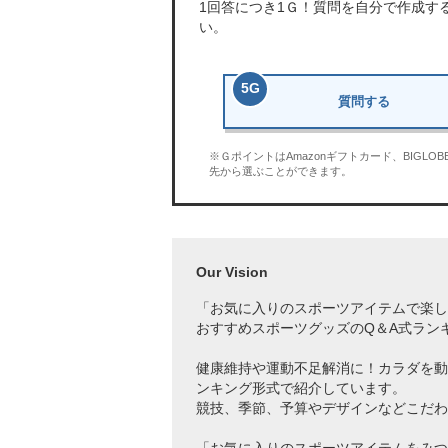
1回答につき
1Ｇ
！質問を自分で作成す
い。
5
G
質問する
※ＧポイントはAmazonギフトカード、BIGL
先から選ぶことができます。
Our Vision
「お気に入りのスポーツアイテムで
楽し
おすすめスポーツグッズのQ＆A式ラン
健康維持や運動不足解消に！カラダを動
ンキング形式で紹介しています。
競技、季節、予算やデザインなどこだわ