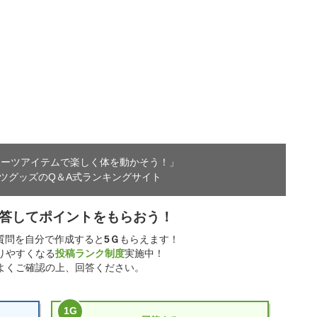
ポーツアイテムで
楽しく体を動かそう！」
ツグッズのQ＆A式ランキングサイト
答してポイントをもらおう！
 質問を自分で作成すると
5
Ｇ
もらえます！
りやすくなる
投稿ランク制度
実施中！
よくご確認の上、回答ください。
1
G