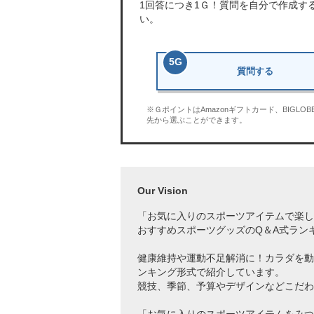
1回答につき
1Ｇ
！質問を自分で作成す
い。
5
G
質問する
※ＧポイントはAmazonギフトカード、BIGL
先から選ぶことができます。
Our Vision
「お気に入りのスポーツアイテムで
楽し
おすすめスポーツグッズのQ＆A式ラン
健康維持や運動不足解消に！カラダを動
ンキング形式で紹介しています。
競技、季節、予算やデザインなどこだわ